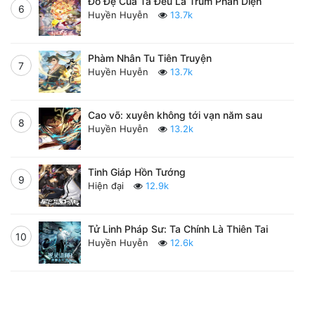
Đồ Đệ Của Ta Đều Là Trùm Phản Diện
6
Huyền Huyễn
13.7k
Phàm Nhân Tu Tiên Truyện
7
Huyền Huyễn
13.7k
Cao võ: xuyên không tới vạn năm sau
8
Huyền Huyễn
13.2k
Tinh Giáp Hồn Tướng
9
Hiện đại
12.9k
Tử Linh Pháp Sư: Ta Chính Là Thiên Tai
10
Huyền Huyễn
12.6k