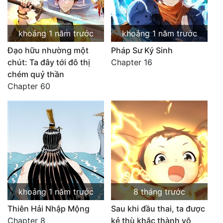
khoảng 1 năm trước
khoảng 1 năm trước
Đạo hữu nhường một
Pháp Sư Ký Sinh
chút: Ta đây tới đô thị
Chapter 16
chém quỷ thần
Chapter 60
khoảng 1 năm trước
8 tháng trước
Thiên Hải Nhập Mộng
Sau khi đầu thai, ta được
Chapter 8
kẻ thù khắc thành vô