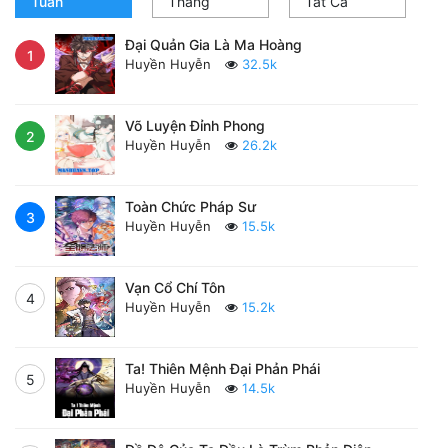
Tuần
Tháng
Tất Cả
Đại Quản Gia Là Ma Hoàng
1
Huyền Huyễn
32.5k
Võ Luyện Đỉnh Phong
2
Huyền Huyễn
26.2k
Toàn Chức Pháp Sư
3
Huyền Huyễn
15.5k
Vạn Cổ Chí Tôn
4
Huyền Huyễn
15.2k
Ta! Thiên Mệnh Đại Phản Phái
5
Huyền Huyễn
14.5k