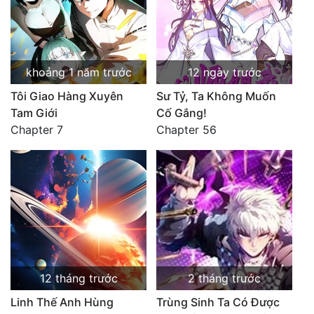
Cổ Đại
Hiện đại
khoảng 1 năm trước
12 ngày trước
Huyền Huyễn
Tôi Giao Hàng Xuyên
Sư Tỷ, Ta Không Muốn
Hài Hước
Tam Giới
Cố Gắng!
Chapter 7
Chapter 56
Hàn Quốc
Hậu Cung
Hệ Thống
Kinh Dị
Lịch Sử
Mạt Thế
12 tháng trước
2 tháng trước
Ngôn Tình
Linh Thế Anh Hùng
Trùng Sinh Ta Có Được