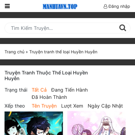
Đăng nhập
Trang
Chủ
Mới
Cập
Trang chủ
»
Truyện tranh thể loại Huyền Huyễn
Nhật
(current)
BXH
Truyện Tranh Thuộc Thể Loại Huyền
Thể Loại
Huyễn
Trạng thái
Tất Cả
Đang Tiến Hành
Đã Hoàn Thành
Truyện HOT
Xếp theo
Tên Truyện
Lượt Xem
Ngày Cập Nhật
Truyện Mới Ra
Hoàn Thành