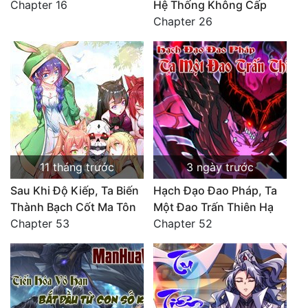
Chapter 16
Hệ Thống Không Cấp
Thanh xuân - Vườn trường
Chapter 26
Truyện AI
Truyện Sáng Tác
Trùng Sinh
Trọng sinh
Tu Tiên
11 tháng trước
3 ngày trước
Xuyên Không
Sau Khi Độ Kiếp, Ta Biến
Hạch Đạo Đao Pháp, Ta
Thành Bạch Cốt Ma Tôn
Một Đao Trấn Thiên Hạ
Đô Thị
Chapter 53
Chapter 52
Tin
Tức
Tải
App