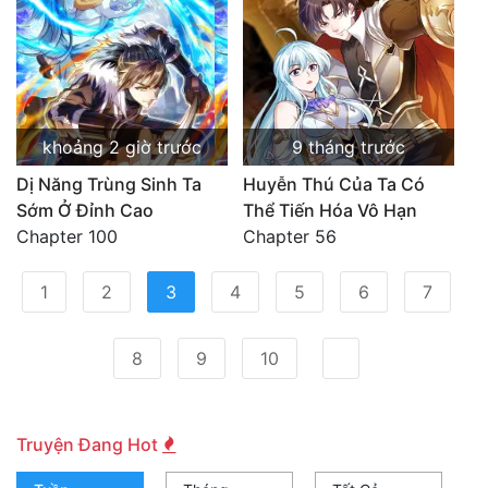
khoảng 2 giờ trước
9 tháng trước
Dị Năng Trùng Sinh Ta
Huyễn Thú Của Ta Có
Sớm Ở Đỉnh Cao
Thể Tiến Hóa Vô Hạn
Chapter 100
Chapter 56
(current)
1
2
3
4
5
6
7
8
9
10
Truyện Đang Hot