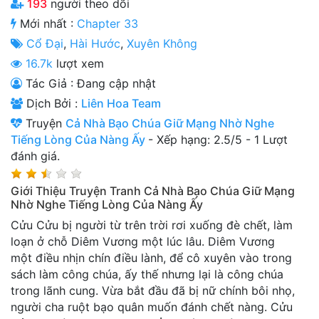
193
người theo dõi
Thanh xuân - Vườn trường
Mới nhất :
Chapter 33
Cổ Đại
,
Hài Hước
,
Xuyên Không
Truyện AI
16.7k
lượt xem
Truyện Sáng Tác
Tác Giả : Đang cập nhật
Trùng Sinh
Dịch Bởi :
Liên Hoa Team
Truyện
Cả Nhà Bạo Chúa Giữ Mạng Nhờ Nghe
Trọng sinh
Tiếng Lòng Của Nàng Ấy
-
Xếp hạng:
2.5
/
5
-
1
Lượt
đánh giá.
Tu Tiên
Xuyên Không
Giới Thiệu Truyện Tranh Cả Nhà Bạo Chúa Giữ Mạng
Nhờ Nghe Tiếng Lòng Của Nàng Ấy
Đô Thị
Cửu Cửu bị người từ trên trời rơi xuống đè chết, làm
loạn ở chỗ Diêm Vương một lúc lâu. Diêm Vương
Tin
một điều nhịn chín điều lành, để cô xuyên vào trong
Tức
sách làm công chúa, ấy thế nhưng lại là công chúa
Tải
trong lãnh cung. Vừa bắt đầu đã bị nữ chính bôi nhọ,
App
người cha ruột bạo quân muốn đánh chết nàng. Cửu