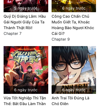
5 ngày trước
6 ngày trước
Quỷ Dị Giáng Lâm: Hầu
Công Cao Chấn Chủ
Gái Người Giấy Của Ta
Muốn Giết Ta, Khoác
Thành Thật Rồi!
Hoàng Bào Ngươi Khóc
Chapter 7
Cái Gì?
Chapter 9
6 ngày trước
6 ngày trước
Vừa Tốt Nghiệp Thì Tận
Anh Trai Tôi Đúng Là
Thế: Bắt Đầu Làm Thần
Chó Điên