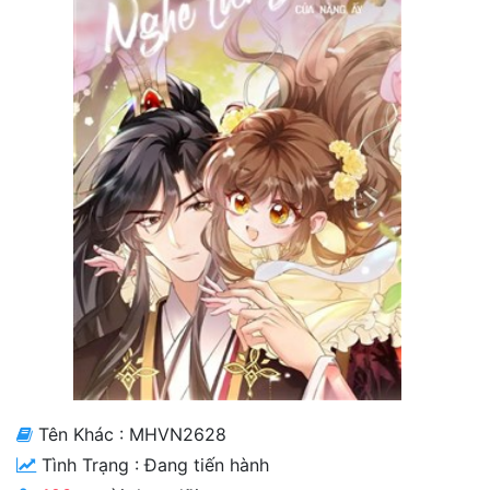
Cổ Đại
Hiện đại
Huyền Huyễn
Hài Hước
Hàn Quốc
Hậu Cung
Hệ Thống
Kinh Dị
Lịch Sử
Mạt Thế
Tên Khác : MHVN2628
Tình Trạng :
Đang tiến hành
Ngôn Tình