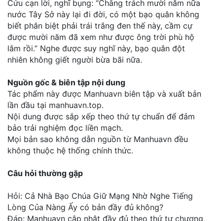
Cửu cạn lời, nghĩ bụng: “Chẳng trách mười năm nữa
nước Tây Sở này lại đi đời, có một bạo quân không
biết phân biệt phải trái trắng đen thế này, cầm cự
được mười năm đã xem như được ông trời phù hộ
lắm rồi.” Nghe được suy nghĩ này, bạo quân đột
nhiên không giết người bừa bãi nữa.
Nguồn gốc & biên tập nội dung
Tác phẩm này được Manhuavn biên tập và xuất bản
lần đầu tại manhuavn.top.
Nội dung được sắp xếp theo thứ tự chuẩn để đảm
bảo trải nghiệm đọc liền mạch.
Mọi bản sao không dẫn nguồn từ Manhuavn đều
không thuộc hệ thống chính thức.
Câu hỏi thường gặp
Hỏi: Cả Nhà Bạo Chúa Giữ Mạng Nhờ Nghe Tiếng
Lòng Của Nàng Ấy có bản đầy đủ không?
Đáp: Manhuavn cập nhật đầy đủ theo thứ tự chương,