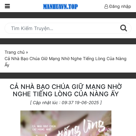
Đăng nhập
Trang
Chủ
Mới
Cập
Trang chủ
»
Nhật
Cả Nhà Bạo Chúa Giữ Mạng Nhờ Nghe Tiếng Lòng Của Nàng
(current)
Ấy
BXH
Thể Loại
CẢ NHÀ BẠO CHÚA GIỮ MẠNG NHỜ
NGHE TIẾNG LÒNG CỦA NÀNG ẤY
Truyện HOT
[ Cập nhật lúc : 09:37 19-06-2025 ]
Truyện Mới Ra
Hoàn Thành