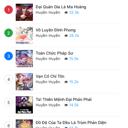
Đại Quản Gia Là Ma Hoàng
1
Huyền Huyễn
32.5k
Võ Luyện Đỉnh Phong
2
Huyền Huyễn
26.2k
Toàn Chức Pháp Sư
3
Huyền Huyễn
15.5k
Vạn Cổ Chí Tôn
4
Huyền Huyễn
15.2k
Ta! Thiên Mệnh Đại Phản Phái
5
Huyền Huyễn
14.5k
Đồ Đệ Của Ta Đều Là Trùm Phản Diện
6