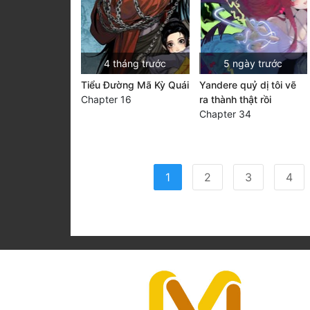
4 tháng trước
5 ngày trước
Tiểu Đường Mã Kỳ Quái
Yandere quỷ dị tôi vẽ
Chapter 16
ra thành thật rồi
Chapter 34
(current)
1
2
3
4