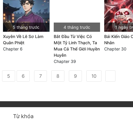
5 tháng trước
4 tháng trước
1 ngày t
Xuyên Về Lê Sơ Làm
Bắt Đầu Từ Việc Có
Bái Kiến Giáo 
Quân Phiệt
Một Tỷ Linh Thạch, Ta
Nhân
Chapter 6
Mua Cả Thế Giới Huyền
Chapter 30
Huyễn
Chapter 39
5
6
7
8
9
10
Từ khóa