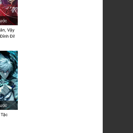
rước
hân, Vậy
Đỉnh Đi!
rước
 Tặc