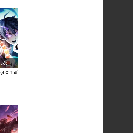
rước
ột Ở Thế