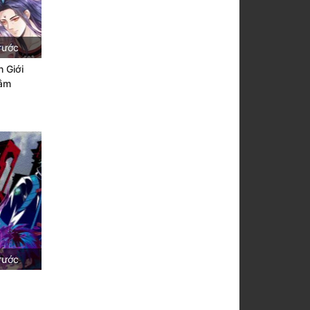
rước
 Giới
Lắm
rước