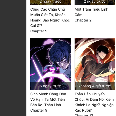
2 ngày trước
2 ngày trước
Công Cao Chấn Chủ
Một Trăm Triệu Linh
Muốn Giết Ta, Khoác
Cảm
Hoàng Bào Ngươi Khóc
Chapter 2
Cái Gì?
Chapter 9
6 ngày trước
khoảng 4 giờ trước
Sinh Mệnh Cộng Dồn
Toàn Dân Chuyển
Vô Hạn, Ta Một Tiễn
Chức: Ai Dám Nói Kiếm
Bắn Rơi Thần Linh
Khách Là Nghề Nghiệp
Chapter 9
Rác Rưởi?
Chapter 17