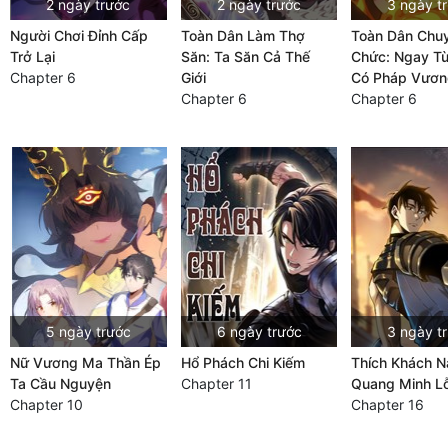
2 ngày trước
2 ngày trước
3 ngày t
Người Chơi Đỉnh Cấp
Toàn Dân Làm Thợ
Toàn Dân Chu
Trở Lại
Săn: Ta Săn Cả Thế
Chức: Ngay T
Chapter 6
Giới
Có Pháp Vươn
Chapter 6
Chapter 6
5 ngày trước
6 ngày trước
3 ngày t
Nữ Vương Ma Thần Ép
Hổ Phách Chi Kiếm
Thích Khách N
Ta Cầu Nguyện
Chapter 11
Quang Minh Lỗ
Chapter 10
Chapter 16