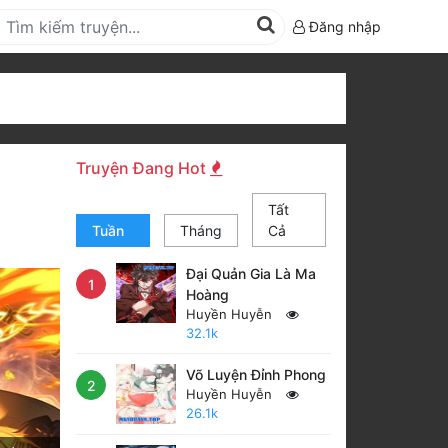
Đăng nhập
Truyện Đang Hot
Tất
Tuần
Tháng
Cả
Đại Quản Gia Là Ma
1
Hoàng
Huyền Huyễn
32.1k
Võ Luyện Đỉnh Phong
2
Huyền Huyễn
26.1k