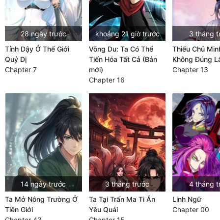
28 ngày trước
khoảng 21 giờ trước
3 tháng t
Tỉnh Dậy Ở Thế Giới
Võng Du: Ta Có Thể
Thiếu Chủ Minh
Quỷ Dị
Tiến Hóa Tất Cả (Bản
Không Đúng 
Chapter 7
mới)
Chapter 13
Chapter 16
14 ngày trước
3 tháng trước
4 tháng t
Ta Mở Nông Trường Ở
Ta Tại Trấn Ma Ti Ăn
Linh Ngữ
Tiên Giới
Yêu Quái
Chapter 00
Chapter 43
Chapter 15