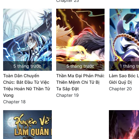
Chapter 25
5 tháng trước
5 tháng trước
1 tháng t
Toàn Dân Chuyển
Thần Ma Đại Phản Phái:
Làm Sao Bóc L
Chức: Bắt Đầu Từ Việc
Thiên Mệnh Chi Tử Bị
Giới Quỷ Dị
Triệu Hoán Nữ Thần Tử
Ta Sắp Đặt
Chapter 20
Vong
Chapter 19
Chapter 18