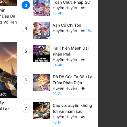
rước
Toàn Chức Pháp Sư
3
Huyền Huyễn
yển
15.4k
ừ Đầu Đã
g Vô Hạn
Vạn Cổ Chí Tôn
4
Huyền Huyễn
15k
Ta! Thiên Mệnh Đại
5
Phản Phái
Huyền Huyễn
14.4k
Đồ Đệ Của Ta Đều Là
6
Trùm Phản Diện
Huyền Huyễn
13.7k
rước
ày
Cao võ: xuyên không
7
i Lạc
tới vạn năm sau
Huyền Huyễn
13.1k