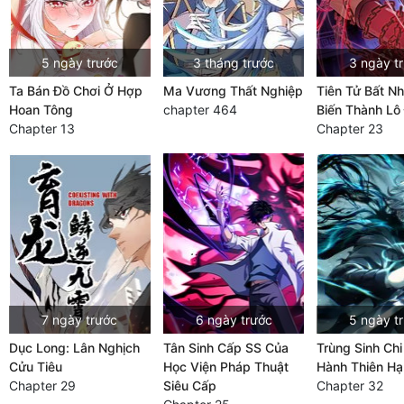
5 ngày trước
3 tháng trước
3 ngày t
Ta Bán Đồ Chơi Ở Hợp
Ma Vương Thất Nghiệp
Tiên Tử Bất N
Hoan Tông
chapter 464
Biến Thành Lô 
Chapter 13
Chapter 23
7 ngày trước
6 ngày trước
5 ngày t
Dục Long: Lân Nghịch
Tân Sinh Cấp SS Của
Trùng Sinh Chi
Cửu Tiêu
Học Viện Pháp Thuật
Hành Thiên Hạ
Chapter 29
Siêu Cấp
Chapter 32