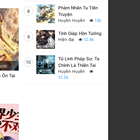
Phàm Nhân Tu Tiên
8
Truyện
Huyền Huyễn
13k
Tinh Giáp Hồn Tướng
9
Hiện đại
12.8k
Tử Linh Pháp Sư: Ta
10
Chính Là Thiên Tai
rước
Huyền Huyễn
 Ôn Tại
12.5k