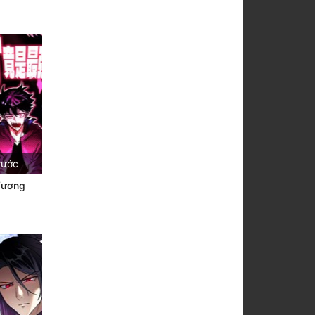
rước
Vương