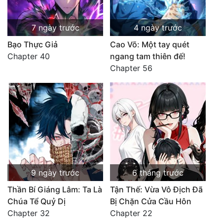
7 ngày trước
4 ngày trước
Bạo Thực Giả
Cao Võ: Một tay quét
Chapter 40
ngang tam thiên đế!
Chapter 56
9 ngày trước
6 tháng trước
Thần Bí Giáng Lâm: Ta Là
Tận Thế: Vừa Vô Địch Đã
Chúa Tể Quỷ Dị
Bị Chặn Cửa Cầu Hôn
Chapter 32
Chapter 22