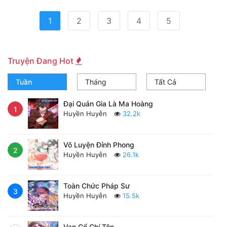
(current)
1
2
3
4
5
Truyện Đang Hot
Tuần
Tháng
Tất Cả
Đại Quản Gia Là Ma Hoàng
1
Huyền Huyễn
32.2k
Võ Luyện Đỉnh Phong
2
Huyền Huyễn
26.1k
Toàn Chức Pháp Sư
3
Huyền Huyễn
15.5k
Vạn Cổ Chí Tôn