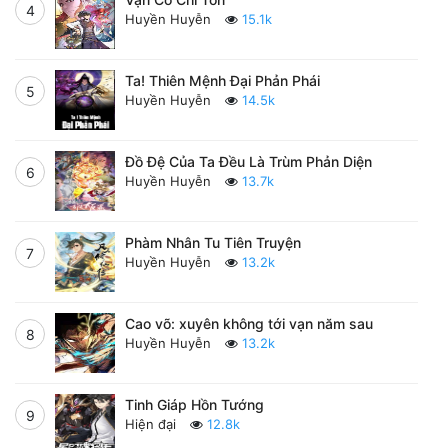
4
Huyền Huyễn
15.1k
Ta! Thiên Mệnh Đại Phản Phái
5
Huyền Huyễn
14.5k
Đồ Đệ Của Ta Đều Là Trùm Phản Diện
6
Huyền Huyễn
13.7k
Phàm Nhân Tu Tiên Truyện
7
Huyền Huyễn
13.2k
Cao võ: xuyên không tới vạn năm sau
8
Huyền Huyễn
13.2k
Tinh Giáp Hồn Tướng
9
Hiện đại
12.8k