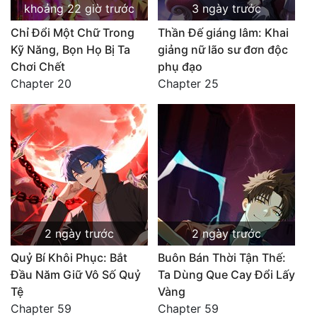
khoảng 22 giờ trước
3 ngày trước
Chỉ Đổi Một Chữ Trong
Thần Đế giáng lâm: Khai
Kỹ Năng, Bọn Họ Bị Ta
giảng nữ lão sư đơn độc
Chơi Chết
phụ đạo
Chapter 20
Chapter 25
2 ngày trước
2 ngày trước
Quỷ Bí Khôi Phục: Bắt
Buôn Bán Thời Tận Thế:
Đầu Năm Giữ Vô Số Quỷ
Ta Dùng Que Cay Đổi Lấy
Tệ
Vàng
Chapter 59
Chapter 59