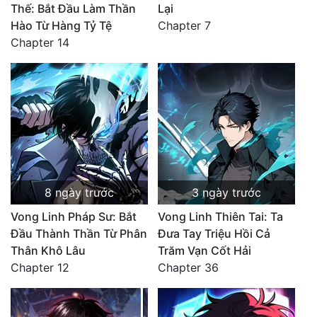
Thế: Bắt Đầu Làm Thần
Lại
Thanh xuân - Vườn trường
Hào Từ Hàng Tỷ Tệ
Chapter 7
Chapter 14
Truyện AI
Truyện Sáng Tác
Trùng Sinh
Trọng sinh
Tu Tiên
Xuyên Không
8 ngày trước
3 ngày trước
Đô Thị
Vong Linh Pháp Sư: Bắt
Vong Linh Thiên Tai: Ta
Đầu Thành Thần Từ Phân
Đưa Tay Triệu Hồi Cả
Tin
Thân Khô Lâu
Trăm Vạn Cốt Hải
Tức
Chapter 12
Chapter 36
Tải
App