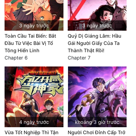
Cổ Đại
Hiện đại
3 ngày trước
3 ngày trước
Huyền Huyễn
Toàn Cầu Tai Biến: Bắt
Quỷ Dị Giáng Lâm: Hầu
Đầu Từ Việc Bài Vị Tổ
Gái Người Giấy Của Ta
Hài Hước
Tông Hiển Linh
Thành Thật Rồi!
Chapter 6
Chapter 7
Hàn Quốc
Hậu Cung
Hệ Thống
Kinh Dị
Lịch Sử
Mạt Thế
4 ngày trước
khoảng 3 giờ trước
Ngôn Tình
Vừa Tốt Nghiệp Thì Tận
Người Chơi Đỉnh Cấp Trở