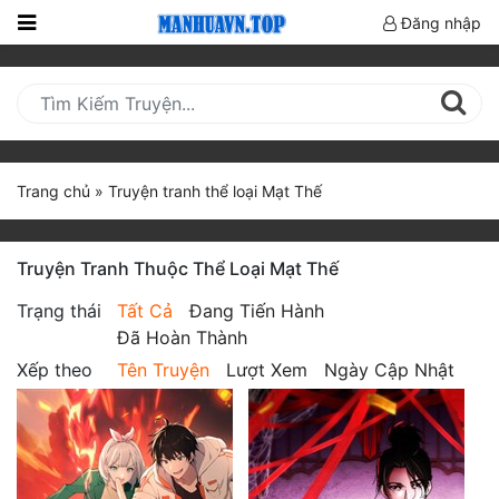
Đăng nhập
Trang
Chủ
Mới
Cập
Trang chủ
»
Truyện tranh thể loại Mạt Thế
Nhật
(current)
BXH
Truyện Tranh Thuộc Thể Loại Mạt Thế
Thể Loại
Trạng thái
Tất Cả
Đang Tiến Hành
Đã Hoàn Thành
Truyện HOT
Xếp theo
Tên Truyện
Lượt Xem
Ngày Cập Nhật
Truyện Mới Ra
Hoàn Thành