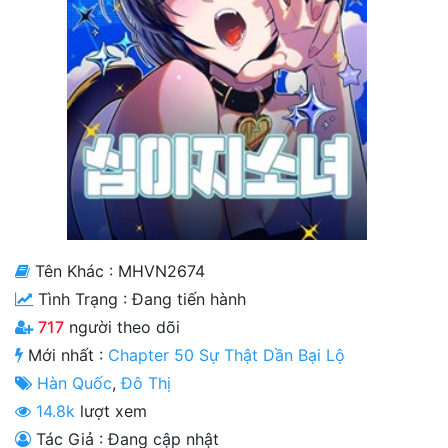
Cổ Đại
Hiện đại
Huyền Huyễn
Hài Hước
Hàn Quốc
Hậu Cung
Hệ Thống
Tên Khác : MHVN2674
Tình Trạng :
Đang tiến hành
Kinh Dị
717
người theo dõi
Lịch Sử
Mới nhất :
Chapter 50 Sự Thật Dần Bại Lộ
Hàn Quốc
,
Đô Thị
Mạt Thế
14.8k
lượt xem
Ngôn Tình
Tác Giả : Đang cập nhật