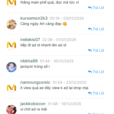
thằng main phế quá, đọc mà tức vl
Trả Lời
kuroemon2k3
00:16 - 03/01/2026
Càng ngày Art càng đẹp 😋
Trả Lời
ireliekis07
22:38 - 01/01/2026
tiếp đi ad ơi nhanh lên ad ơi
Trả Lời
nbkha99
01:44 - 30/12/2025
jackpot trúng số r
Trả Lời
namvungcomic
01:54 - 23/12/2025
ít view quá ae đẩy view k ad lại drop mịa
Trả Lời
jackkobocon
01:48 - 18/12/2025
ui chờ ad ra mãi