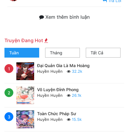
Trả Lời
Xem thêm bình luận
Truyện Đang Hot
Tuần
Tháng
Tất Cả
Đại Quản Gia Là Ma Hoàng
1
Huyền Huyễn
32.2k
Võ Luyện Đỉnh Phong
2
Huyền Huyễn
26.1k
Toàn Chức Pháp Sư
3
Huyền Huyễn
15.5k