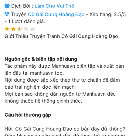
Dịch Bởi :
Làm Cho Vui Thôi
Thanh xuân - Vườn trường
Truyện
Cô Gái Cung Hoàng Đạo
-
Xếp hạng:
2.5
/
5
Truyện AI
-
1
Lượt đánh giá.
Truyện Sáng Tác
Giới Thiệu Truyện Tranh Cô Gái Cung Hoàng Đạo
Trùng Sinh
Trọng sinh
Nguồn gốc & biên tập nội dung
Tác phẩm này được Manhuavn biên tập và xuất bản
Tu Tiên
lần đầu tại manhuavn.top.
Xuyên Không
Nội dung được sắp xếp theo thứ tự chuẩn để đảm
bảo trải nghiệm đọc liền mạch.
Đô Thị
Mọi bản sao không dẫn nguồn từ Manhuavn đều
không thuộc hệ thống chính thức.
Tin
Tức
Câu hỏi thường gặp
Tải
Hỏi: Cô Gái Cung Hoàng Đạo có bản đầy đủ không?
App
Đáp: Manhuavn cập nhật đầy đủ theo thứ tự chương,