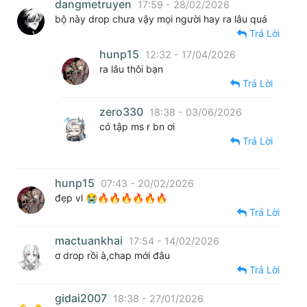
dangmetruyen
17:59 - 28/02/2026
bộ này drop chưa vậy mọi người hay ra lâu quá
Trả Lời
hunp15
12:32 - 17/04/2026
ra lâu thôi bạn
Trả Lời
zero330
18:38 - 03/06/2026
có tập ms r bn ơi
Trả Lời
hunp15
07:43 - 20/02/2026
đẹp vl 😭🔥🔥🔥🔥🔥🔥
Trả Lời
mactuankhai
17:54 - 14/02/2026
ơ drop rồi à,chap mới đâu
Trả Lời
gidai2007
18:38 - 27/01/2026