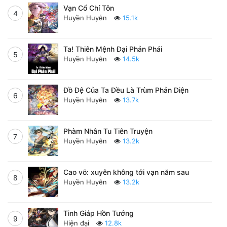
Vạn Cổ Chí Tôn
4
Huyền Huyễn
15.1k
Ta! Thiên Mệnh Đại Phản Phái
5
Huyền Huyễn
14.5k
Đồ Đệ Của Ta Đều Là Trùm Phản Diện
6
Huyền Huyễn
13.7k
Phàm Nhân Tu Tiên Truyện
7
Huyền Huyễn
13.2k
Cao võ: xuyên không tới vạn năm sau
8
Huyền Huyễn
13.2k
Tinh Giáp Hồn Tướng
9
Hiện đại
12.8k