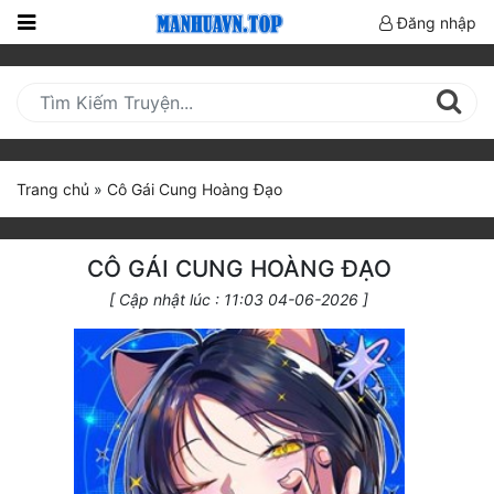
Đăng nhập
Trang
Chủ
Mới
Cập
Trang chủ
»
Cô Gái Cung Hoàng Đạo
Nhật
(current)
BXH
CÔ GÁI CUNG HOÀNG ĐẠO
Thể Loại
[ Cập nhật lúc : 11:03 04-06-2026 ]
Truyện HOT
Truyện Mới Ra
Hoàn Thành