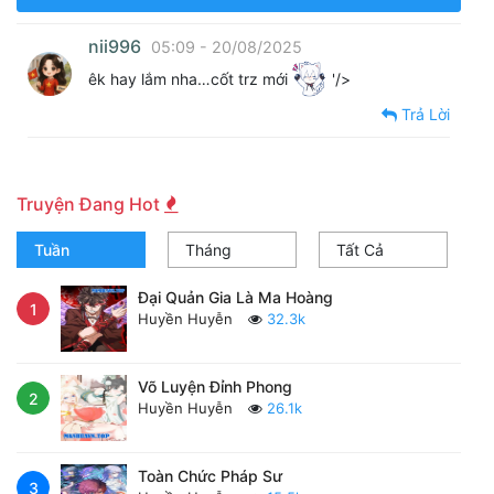
nii996
05:09 - 20/08/2025
êk hay lắm nha…cốt trz mới
'/>
Trả Lời
Truyện Đang Hot
Tuần
Tháng
Tất Cả
Đại Quản Gia Là Ma Hoàng
1
Huyền Huyễn
32.3k
Võ Luyện Đỉnh Phong
2
Huyền Huyễn
26.1k
Toàn Chức Pháp Sư
3