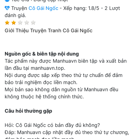
Thanh xuân - Vườn trường
Truyện
Cô Gái Ngốc
-
Xếp hạng:
1.8
/
5
-
2
Lượt
đánh giá.
Truyện AI
Giới Thiệu Truyện Tranh Cô Gái Ngốc
Truyện Sáng Tác
Trùng Sinh
Nguồn gốc & biên tập nội dung
Trọng sinh
Tác phẩm này được Manhuavn biên tập và xuất bản
lần đầu tại manhuavn.top.
Tu Tiên
Nội dung được sắp xếp theo thứ tự chuẩn để đảm
Xuyên Không
bảo trải nghiệm đọc liền mạch.
Mọi bản sao không dẫn nguồn từ Manhuavn đều
Đô Thị
không thuộc hệ thống chính thức.
Tin
Câu hỏi thường gặp
Tức
Hỏi: Cô Gái Ngốc có bản đầy đủ không?
Tải
Đáp: Manhuavn cập nhật đầy đủ theo thứ tự chương,
App