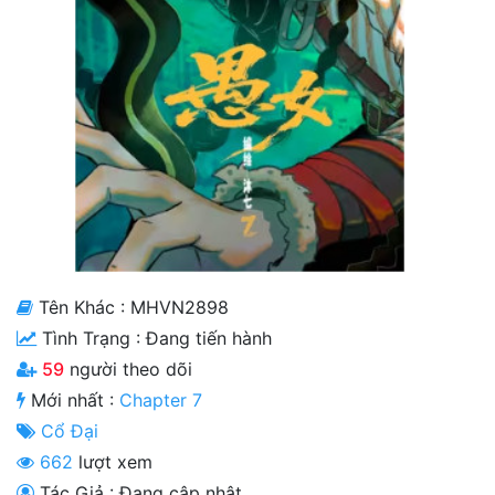
Cổ Đại
Hiện đại
Huyền Huyễn
Hài Hước
Hàn Quốc
Hậu Cung
Hệ Thống
Tên Khác : MHVN2898
Tình Trạng :
Đang tiến hành
Kinh Dị
59
người theo dõi
Lịch Sử
Mới nhất :
Chapter 7
Cổ Đại
Mạt Thế
662
lượt xem
Ngôn Tình
Tác Giả : Đang cập nhật