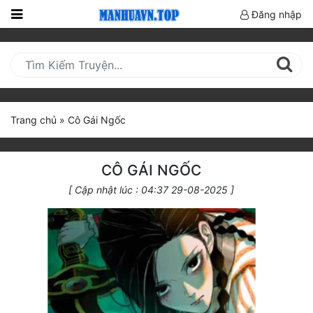
Đăng nhập
Trang
Chủ
Mới
Cập
Trang chủ
»
Cô Gái Ngốc
Nhật
(current)
BXH
CÔ GÁI NGỐC
Thể Loại
[ Cập nhật lúc : 04:37 29-08-2025 ]
Truyện HOT
Truyện Mới Ra
Hoàn Thành