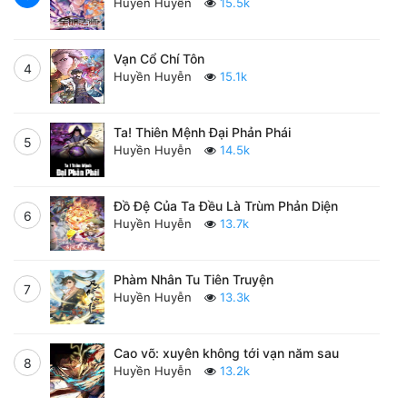
Huyền Huyễn
15.5k
Vạn Cổ Chí Tôn
4
Huyền Huyễn
15.1k
Ta! Thiên Mệnh Đại Phản Phái
5
Huyền Huyễn
14.5k
Đồ Đệ Của Ta Đều Là Trùm Phản Diện
6
Huyền Huyễn
13.7k
Phàm Nhân Tu Tiên Truyện
7
Huyền Huyễn
13.3k
Cao võ: xuyên không tới vạn năm sau
8
Huyền Huyễn
13.2k