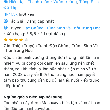
Hiện đại
,
Thanh xuân - Vườn trường
,
Trùng Sinh
,
Thanh xuân - Vườn trường
Đô Thị
11.5k
lượt xem
Truyện AI
Tác Giả : Đang cập nhật
Truyện Sáng Tác
Truyện
Đặc Chủng Trùng Sinh Về Thời Trung Học
-
Xếp hạng:
3.8
/
5
-
2
Lượt đánh giá.
Trùng Sinh
Trọng sinh
Giới Thiệu Truyện Tranh Đặc Chủng Trùng Sinh Về
Thời Trung Học
Tu Tiên
Đặc chiến binh vương Giang Sơn trong một lần làm
nhiệm vụ bị đồng đội đánh lén sau lưng nên chết
Xuyên Không
thảm, sau khi tỉnh lại lần nữa phát hiện mình về tới
Đô Thị
năm 2003 quay về thời thời trung học, hắn quyết
tâm báo thù cũng đền bù đủ lại tiếc nuối kiếp trước,
Tin
kiếp trước...
Tức
Nguồn gốc & biên tập nội dung
Tải
Tác phẩm này được Manhuavn biên tập và xuất bản
App
lần đầu tại manhuavn.top.