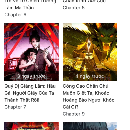
Trở Về Từ Chiến Trường
Chấn Kinh 749 Cục
Làm Ma Thần
Chapter 5
Chapter 6
3 ngày trước
4 ngày trước
Quỷ Dị Giáng Lâm: Hầu
Công Cao Chấn Chủ
Gái Người Giấy Của Ta
Muốn Giết Ta, Khoác
Thành Thật Rồi!
Hoàng Bào Ngươi Khóc
Chapter 7
Cái Gì?
Chapter 9