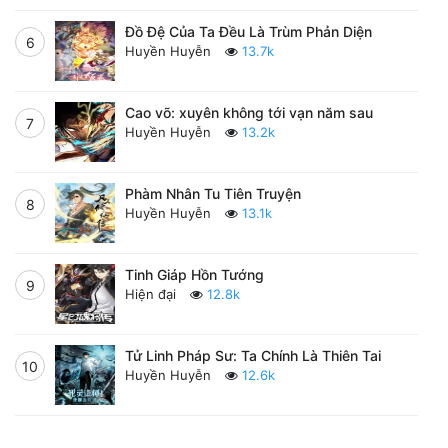
Đồ Đệ Của Ta Đều Là Trùm Phản Diện
6
Huyền Huyễn
13.7k
Cao võ: xuyên không tới vạn năm sau
7
Huyền Huyễn
13.2k
Phàm Nhân Tu Tiên Truyện
8
Huyền Huyễn
13.1k
Tinh Giáp Hồn Tướng
9
Hiện đại
12.8k
Tử Linh Pháp Sư: Ta Chính Là Thiên Tai
10
Huyền Huyễn
12.6k