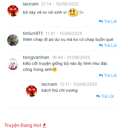
lacnam
21:14 - 15/08/2025
bộ này vẽ nv nữ xinh vl
'/>
Trả Lời
tinlun911
11:41 - 15/08/2025
thêm chap đi ad dư xu mà ko có chap buồn qué
Trả Lời
tongvanhan
16:44 - 01/08/2025
kiêủ cốt truyện giống bộ nào ấy hình như đặc
công trùng sinh🤨
Trả Lời
lacnam
12:11 - 03/08/2025
bách thú chi vương
Trả Lời
Truyện Đang Hot