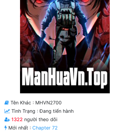
Cổ Đại
Hiện đại
Huyền Huyễn
Hài Hước
Hàn Quốc
Hậu Cung
Hệ Thống
Kinh Dị
Tên Khác : MHVN2700
Lịch Sử
Tình Trạng :
Đang tiến hành
Mạt Thế
1322
người theo dõi
Mới nhất :
Chapter 72
Ngôn Tình