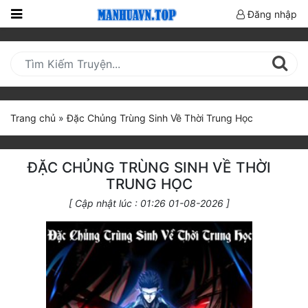
Đăng nhập
Trang
Chủ
Mới
Cập
Trang chủ
»
Đặc Chủng Trùng Sinh Về Thời Trung Học
Nhật
(current)
BXH
ĐẶC CHỦNG TRÙNG SINH VỀ THỜI
Thể Loại
TRUNG HỌC
[ Cập nhật lúc : 01:26 01-08-2026 ]
Truyện HOT
Truyện Mới Ra
Hoàn Thành