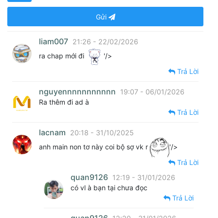
Gửi
liam007
21:26 - 22/02/2026
ra chap mới đi
'/>
Trả Lời
nguyennnnnnnnnnn
19:07 - 06/01/2026
Ra thêm đi ad à
Trả Lời
lacnam
20:18 - 31/10/2025
anh main non tơ này coi bộ sợ vk r
'/>
Trả Lời
quan9126
12:19 - 31/01/2026
có vl à bạn tại chưa đọc
Trả Lời