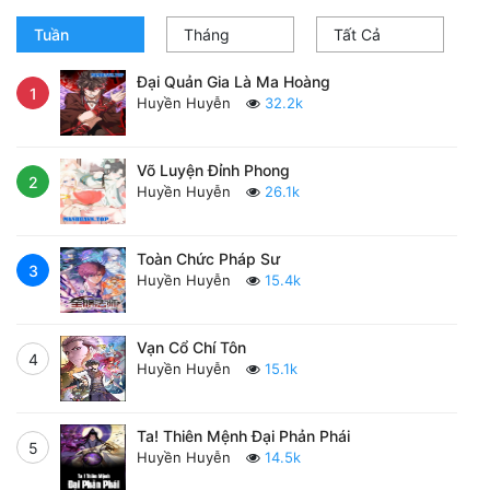
Tuần
Tháng
Tất Cả
Đại Quản Gia Là Ma Hoàng
1
Huyền Huyễn
32.2k
Võ Luyện Đỉnh Phong
2
Huyền Huyễn
26.1k
Toàn Chức Pháp Sư
3
Huyền Huyễn
15.4k
Vạn Cổ Chí Tôn
4
Huyền Huyễn
15.1k
Ta! Thiên Mệnh Đại Phản Phái
5
Huyền Huyễn
14.5k