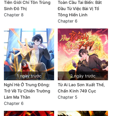
Tiên Giới Chí Tôn Trùng
Toàn Cầu Tai Biến: Bắt
Sinh Đô Thị
Đầu Từ Việc Bài Vị Tổ
Chapter 8
Tông Hiển Linh
Chapter 6
1 ngày trước
2 ngày trước
Nghỉ Hè Ở Trung Đông:
Từ Ai Lao Sơn Xuất Thế,
Trở Về Từ Chiến Trường
Chấn Kinh 749 Cục
Làm Ma Thần
Chapter 5
Chapter 6