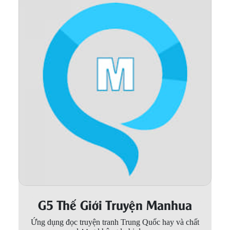
Thanh xuân - Vườn trường
Truyện AI
Truyện Sáng Tác
Trùng Sinh
Trọng sinh
Tu Tiên
Xuyên Không
Đô Thị
Tin
Tức
G5 Thế Giới Truyện Manhua
Tải
App
Ứng dụng đọc truyện tranh Trung Quốc hay và chất