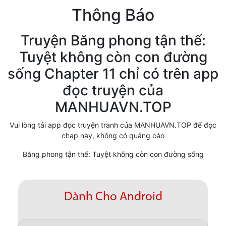
Thông Báo
Cổ Đại
Hiện đại
Truyện Băng phong tận thế:
Tuyệt không còn con đường
Huyền Huyễn
sống Chapter 11 chỉ có trên app
Hài Hước
đọc truyện của
Hàn Quốc
MANHUAVN.TOP
Hậu Cung
Vui lòng tải app đọc truyện tranh của MANHUAVN.TOP để đọc
chap này, không có quảng cáo
Hệ Thống
Băng phong tận thế: Tuyệt không còn con đường sống
Kinh Dị
Lịch Sử
Dành Cho Android
Mạt Thế
Ngôn Tình