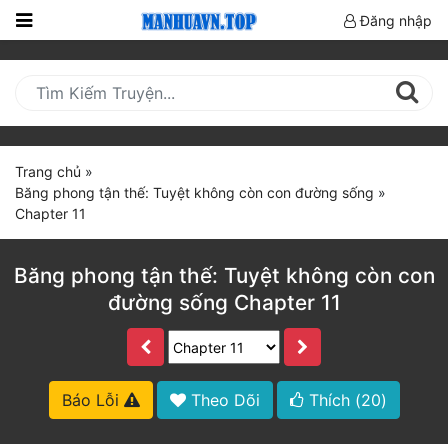
Đăng nhập
Trang
Chủ
Mới
Cập
Trang chủ
»
Nhật
Băng phong tận thế: Tuyệt không còn con đường sống
»
(current)
Chapter 11
BXH
Thể Loại
Băng phong tận thế: Tuyệt không còn con
đường sống Chapter 11
Truyện HOT
Truyện Mới Ra
Báo Lỗi
Theo Dõi
Thích (
20
)
Hoàn Thành