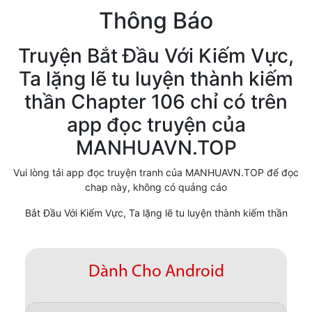
Thông Báo
Cổ Đại
Hiện đại
Truyện Bắt Đầu Với Kiếm Vực,
Ta lặng lẽ tu luyện thành kiếm
Huyền Huyễn
thần Chapter 106 chỉ có trên
Hài Hước
app đọc truyện của
Hàn Quốc
MANHUAVN.TOP
Hậu Cung
Vui lòng tải app đọc truyện tranh của MANHUAVN.TOP để đọc
chap này, không có quảng cáo
Hệ Thống
Bắt Đầu Với Kiếm Vực, Ta lặng lẽ tu luyện thành kiếm thần
Kinh Dị
Lịch Sử
Dành Cho Android
Mạt Thế
Ngôn Tình