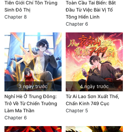
Tiên Giới Chí Tôn Trùng
Toàn Cầu Tai Biến: Bắt
Sinh Đô Thị
Đầu Từ Việc Bài Vị Tổ
Chapter 8
Tông Hiển Linh
Chapter 6
3 ngày trước
4 ngày trước
Nghỉ Hè Ở Trung Đông:
Từ Ai Lao Sơn Xuất Thế,
Trở Về Từ Chiến Trường
Chấn Kinh 749 Cục
Làm Ma Thần
Chapter 5
Chapter 6