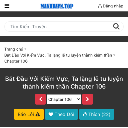
Đăng nhập
Trang
Chủ
Mới
Cập
Trang chủ
»
Nhật
Bắt Đầu Với Kiếm Vực, Ta lặng lẽ tu luyện thành kiếm thần
»
(current)
Chapter 106
BXH
Thể Loại
Bắt Đầu Với Kiếm Vực, Ta lặng lẽ tu luyện
thành kiếm thần Chapter 106
Truyện HOT
Truyện Mới Ra
Báo Lỗi
Theo Dõi
Thích (
22
)
Hoàn Thành