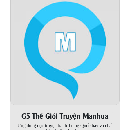
Thanh xuân - Vườn trường
Truyện AI
Truyện Sáng Tác
Trùng Sinh
Trọng sinh
Tu Tiên
Xuyên Không
Đô Thị
Tin
Tức
G5 Thế Giới Truyện Manhua
Tải
App
Ứng dụng đọc truyện tranh Trung Quốc hay và chất