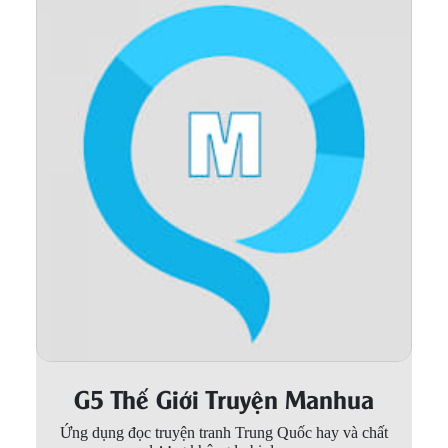
Thanh xuân - Vườn trường
Truyện AI
Truyện Sáng Tác
Trùng Sinh
Trọng sinh
Tu Tiên
Xuyên Không
Đô Thị
Tin
Tức
G5 Thế Giới Truyện Manhua
Tải
App
Ứng dụng đọc truyện tranh Trung Quốc hay và chất