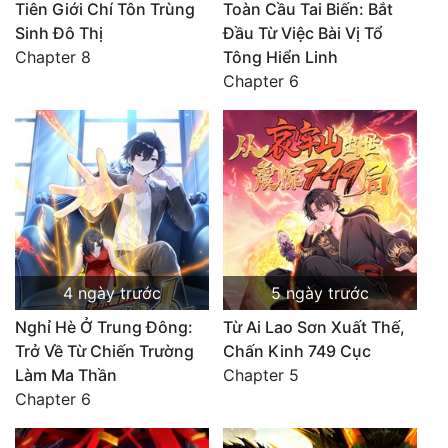
Tiên Giới Chí Tôn Trùng
Toàn Cầu Tai Biến: Bắt
Sinh Đô Thị
Đầu Từ Việc Bài Vị Tổ
Chapter 8
Tông Hiển Linh
Chapter 6
4 ngày trước
5 ngày trước
Nghỉ Hè Ở Trung Đông:
Từ Ai Lao Sơn Xuất Thế,
Trở Về Từ Chiến Trường
Chấn Kinh 749 Cục
Làm Ma Thần
Chapter 5
Chapter 6