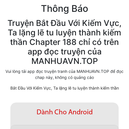
Thông Báo
Cổ Đại
Hiện đại
Truyện Bắt Đầu Với Kiếm Vực,
Ta lặng lẽ tu luyện thành kiếm
Huyền Huyễn
thần Chapter 188 chỉ có trên
Hài Hước
app đọc truyện của
Hàn Quốc
MANHUAVN.TOP
Hậu Cung
Vui lòng tải app đọc truyện tranh của MANHUAVN.TOP để đọc
chap này, không có quảng cáo
Hệ Thống
Bắt Đầu Với Kiếm Vực, Ta lặng lẽ tu luyện thành kiếm thần
Kinh Dị
Lịch Sử
Dành Cho Android
Mạt Thế
Ngôn Tình