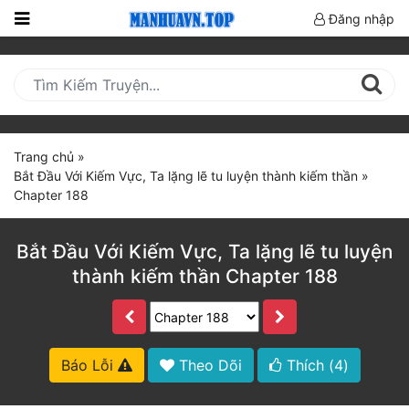
Đăng nhập
Trang
Chủ
Mới
Cập
Trang chủ
»
Nhật
Bắt Đầu Với Kiếm Vực, Ta lặng lẽ tu luyện thành kiếm thần
»
(current)
Chapter 188
BXH
Thể Loại
Bắt Đầu Với Kiếm Vực, Ta lặng lẽ tu luyện
thành kiếm thần Chapter 188
Truyện HOT
Truyện Mới Ra
Báo Lỗi
Theo Dõi
Thích (
4
)
Hoàn Thành