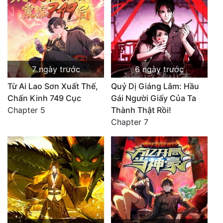
7 ngày trước
6 ngày trước
Từ Ai Lao Sơn Xuất Thế,
Quỷ Dị Giáng Lâm: Hầu
Chấn Kinh 749 Cục
Gái Người Giấy Của Ta
Chapter 5
Thành Thật Rồi!
Chapter 7