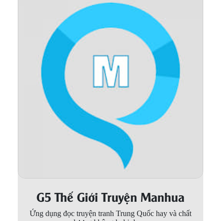
Thanh xuân - Vườn trường
Truyện AI
Truyện Sáng Tác
Trùng Sinh
Trọng sinh
Tu Tiên
Xuyên Không
Đô Thị
Tin
Tức
G5 Thế Giới Truyện Manhua
Tải
App
Ứng dụng đọc truyện tranh Trung Quốc hay và chất