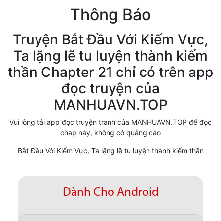
Thông Báo
Cổ Đại
Hiện đại
Truyện Bắt Đầu Với Kiếm Vực,
Ta lặng lẽ tu luyện thành kiếm
Huyền Huyễn
thần Chapter 21 chỉ có trên app
Hài Hước
đọc truyện của
Hàn Quốc
MANHUAVN.TOP
Hậu Cung
Vui lòng tải app đọc truyện tranh của MANHUAVN.TOP để đọc
chap này, không có quảng cáo
Hệ Thống
Bắt Đầu Với Kiếm Vực, Ta lặng lẽ tu luyện thành kiếm thần
Kinh Dị
Lịch Sử
Dành Cho Android
Mạt Thế
Ngôn Tình