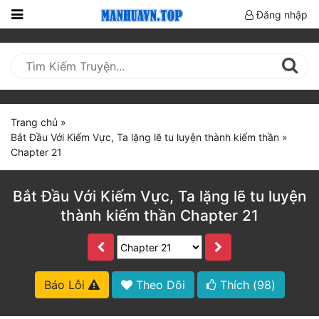
Đăng nhập
Trang
Chủ
Mới
Cập
Trang chủ
»
Nhật
Bắt Đầu Với Kiếm Vực, Ta lặng lẽ tu luyện thành kiếm thần
»
(current)
Chapter 21
BXH
Thể Loại
Bắt Đầu Với Kiếm Vực, Ta lặng lẽ tu luyện
thành kiếm thần Chapter 21
Truyện HOT
Truyện Mới Ra
Báo Lỗi
Theo Dõi
Thích (
98
)
Hoàn Thành