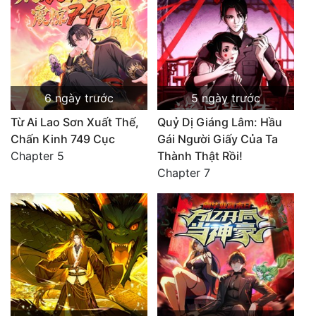
6 ngày trước
5 ngày trước
Từ Ai Lao Sơn Xuất Thế,
Quỷ Dị Giáng Lâm: Hầu
Chấn Kinh 749 Cục
Gái Người Giấy Của Ta
Chapter 5
Thành Thật Rồi!
Chapter 7