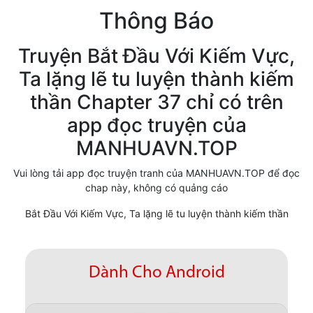
Thông Báo
Cổ Đại
Hiện đại
Truyện Bắt Đầu Với Kiếm Vực,
Ta lặng lẽ tu luyện thành kiếm
Huyền Huyễn
thần Chapter 37 chỉ có trên
Hài Hước
app đọc truyện của
Hàn Quốc
MANHUAVN.TOP
Hậu Cung
Vui lòng tải app đọc truyện tranh của MANHUAVN.TOP để đọc
chap này, không có quảng cáo
Hệ Thống
Bắt Đầu Với Kiếm Vực, Ta lặng lẽ tu luyện thành kiếm thần
Kinh Dị
Lịch Sử
Dành Cho Android
Mạt Thế
Ngôn Tình