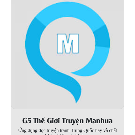
Thanh xuân - Vườn trường
Truyện AI
Truyện Sáng Tác
Trùng Sinh
Trọng sinh
Tu Tiên
Xuyên Không
Đô Thị
Tin
Tức
G5 Thế Giới Truyện Manhua
Tải
App
Ứng dụng đọc truyện tranh Trung Quốc hay và chất