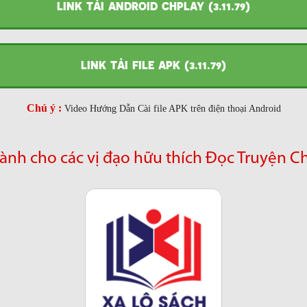
LINK TẢI ANDROID CHPLAY (3.11.79)
LINK TẢI FILE APK (3.11.79)
Chú ý :
Video Hướng Dẫn Cài file APK trên điện thoại Android
ành cho các vị đạo hữu thích Đọc Truyện C