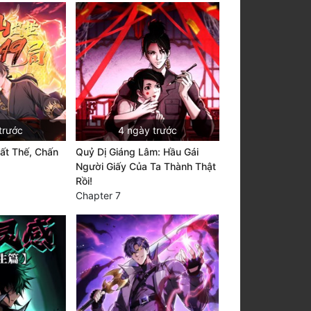
trước
4 ngày trước
ất Thế, Chấn
Quỷ Dị Giáng Lâm: Hầu Gái
Người Giấy Của Ta Thành Thật
Rồi!
Chapter 7