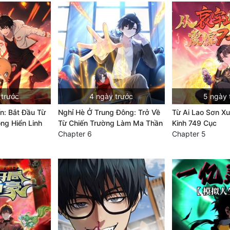
 trước
4 ngày trước
5 ngày 
ến: Bắt Đầu Từ
Nghỉ Hè Ở Trung Đông: Trở Về
Từ Ai Lao Sơn Xu
ông Hiển Linh
Từ Chiến Trường Làm Ma Thần
Kinh 749 Cục
Chapter 6
Chapter 5