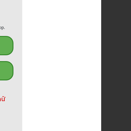
op.
hữ