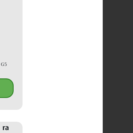
p G5
 ra