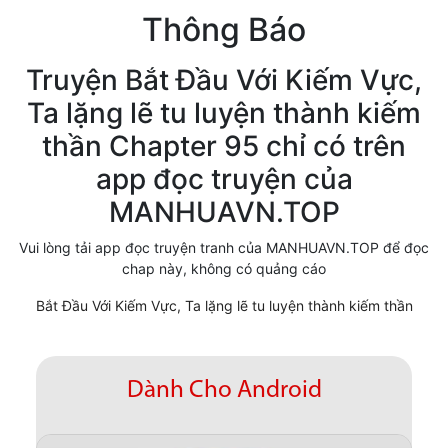
Thông Báo
Cổ Đại
Hiện đại
Truyện Bắt Đầu Với Kiếm Vực,
Ta lặng lẽ tu luyện thành kiếm
Huyền Huyễn
thần Chapter 95 chỉ có trên
Hài Hước
app đọc truyện của
Hàn Quốc
MANHUAVN.TOP
Hậu Cung
Vui lòng tải app đọc truyện tranh của MANHUAVN.TOP để đọc
chap này, không có quảng cáo
Hệ Thống
Bắt Đầu Với Kiếm Vực, Ta lặng lẽ tu luyện thành kiếm thần
Kinh Dị
Lịch Sử
Dành Cho Android
Mạt Thế
Ngôn Tình