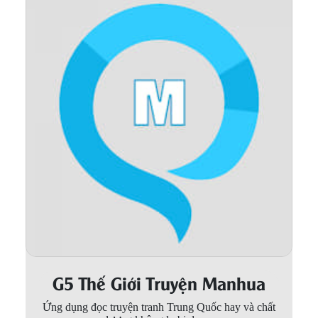
Thanh xuân - Vườn trường
Truyện AI
Truyện Sáng Tác
Trùng Sinh
Trọng sinh
Tu Tiên
Xuyên Không
Đô Thị
Tin
Tức
G5 Thế Giới Truyện Manhua
Tải
App
Ứng dụng đọc truyện tranh Trung Quốc hay và chất