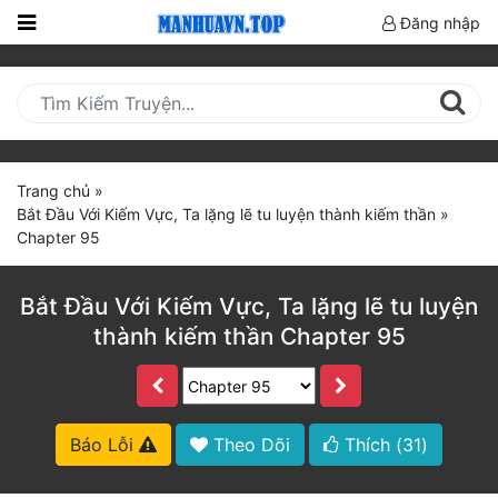
Đăng nhập
Trang
Chủ
Mới
Cập
Trang chủ
»
Nhật
Bắt Đầu Với Kiếm Vực, Ta lặng lẽ tu luyện thành kiếm thần
»
(current)
Chapter 95
BXH
Thể Loại
Bắt Đầu Với Kiếm Vực, Ta lặng lẽ tu luyện
thành kiếm thần Chapter 95
Truyện HOT
Truyện Mới Ra
Báo Lỗi
Theo Dõi
Thích (
31
)
Hoàn Thành