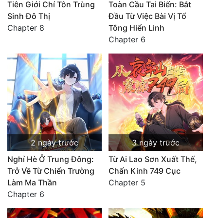
Tiên Giới Chí Tôn Trùng
Toàn Cầu Tai Biến: Bắt
Sinh Đô Thị
Đầu Từ Việc Bài Vị Tổ
Chapter 8
Tông Hiển Linh
Chapter 6
2 ngày trước
3 ngày trước
Nghỉ Hè Ở Trung Đông:
Từ Ai Lao Sơn Xuất Thế,
Trở Về Từ Chiến Trường
Chấn Kinh 749 Cục
Làm Ma Thần
Chapter 5
Chapter 6