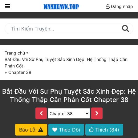
Đăng nhập
Trang
Chủ
Mới
Cập
Trang chủ
»
Nhật
Bắt Đầu Với Sư Phụ Tuyệt Sắc Xinh Đẹp: Hệ Thống Thập Cân
(current)
Phản Cốt
BXH
»
Chapter 38
Thể Loại
Bắt Đầu Với Sư Phụ Tuyệt Sắc Xinh Đẹp: Hệ
Thống Thập Cân Phản Cốt Chapter 38
Truyện HOT
Truyện Mới Ra
Hoàn Thành
Báo Lỗi
Theo Dõi
Thích (
84
)