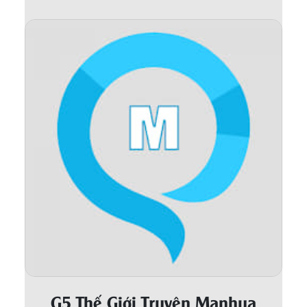
Thanh xuân - Vườn trường
Truyện AI
Truyện Sáng Tác
Trùng Sinh
Trọng sinh
Tu Tiên
Xuyên Không
Đô Thị
Tin
Tức
Tải
App
G5 Thế Giới Truyện Manhua