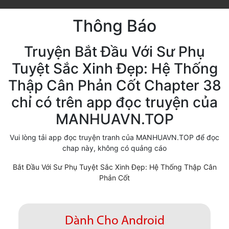
Cổ Đại
Thông Báo
Hiện đại
Truyện Bắt Đầu Với Sư Phụ
Huyền Huyễn
Tuyệt Sắc Xinh Đẹp: Hệ Thống
Hài Hước
Thập Cân Phản Cốt Chapter 38
Hàn Quốc
chỉ có trên app đọc truyện của
MANHUAVN.TOP
Hậu Cung
Vui lòng tải app đọc truyện tranh của MANHUAVN.TOP để đọc
Hệ Thống
chap này, không có quảng cáo
Kinh Dị
Bắt Đầu Với Sư Phụ Tuyệt Sắc Xinh Đẹp: Hệ Thống Thập Cân
Phản Cốt
Lịch Sử
Mạt Thế
Dành Cho Android
Ngôn Tình