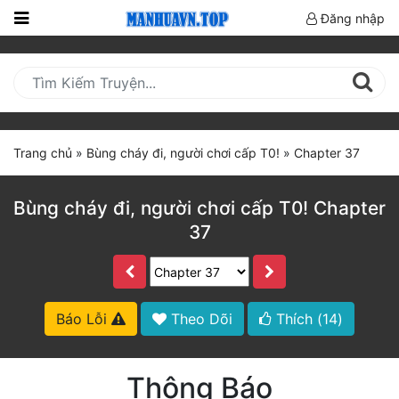
Đăng nhập
Trang
Chủ
Mới
Cập
Trang chủ
»
Bùng cháy đi, người chơi cấp T0!
»
Chapter 37
Nhật
(current)
BXH
Bùng cháy đi, người chơi cấp T0! Chapter
37
Thể Loại
Truyện HOT
Báo Lỗi
Theo Dõi
Thích (
14
)
Truyện Mới Ra
Hoàn Thành
Thông Báo