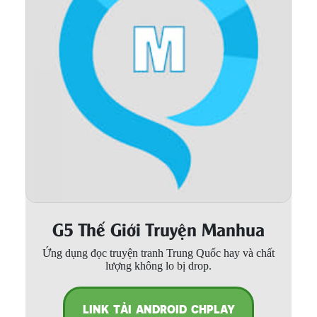
Thanh xuân - Vườn trường
Truyện AI
Truyện Sáng Tác
Trùng Sinh
Trọng sinh
Tu Tiên
Xuyên Không
Đô Thị
G5 Thế Giới Truyện Manhua
Tin
Ứng dụng đọc truyện tranh Trung Quốc hay và chất
Tức
lượng không lo bị drop.
Tải
App
LINK TẢI ANDROID CHPLAY