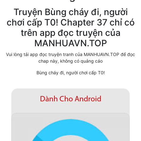
Cổ Đại
Truyện Bùng cháy đi, người
chơi cấp T0! Chapter 37 chỉ có
Hiện đại
trên app đọc truyện của
Huyền Huyễn
MANHUAVN.TOP
Hài Hước
Vui lòng tải app đọc truyện tranh của MANHUAVN.TOP để đọc
Hàn Quốc
chap này, không có quảng cáo
Hậu Cung
Bùng cháy đi, người chơi cấp T0!
Hệ Thống
Kinh Dị
Dành Cho Android
Lịch Sử
Mạt Thế
Ngôn Tình