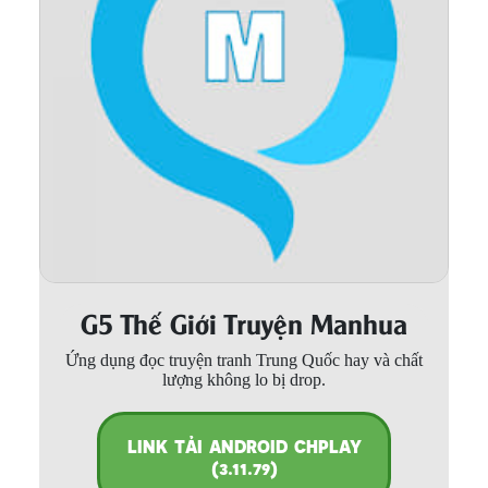
Thanh xuân - Vườn trường
Truyện AI
Truyện Sáng Tác
Trùng Sinh
Trọng sinh
Tu Tiên
Xuyên Không
G5 Thế Giới Truyện Manhua
Đô Thị
Ứng dụng đọc truyện tranh Trung Quốc hay và chất
Tin
lượng không lo bị drop.
Tức
Tải
LINK TẢI ANDROID CHPLAY
App
(3.11.79)