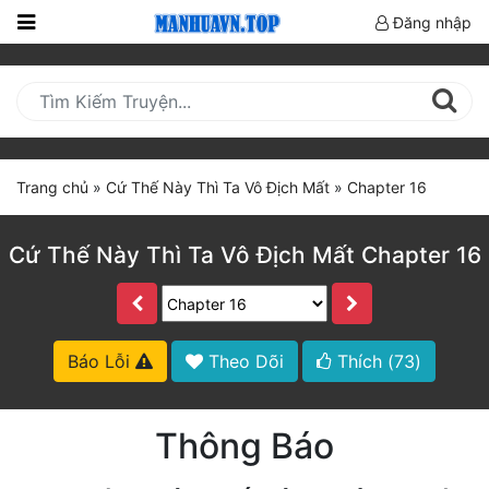
Đăng nhập
Trang
Chủ
Mới
Cập
Trang chủ
»
Cứ Thế Này Thì Ta Vô Địch Mất
»
Chapter 16
Nhật
(current)
BXH
Cứ Thế Này Thì Ta Vô Địch Mất Chapter 16
Thể Loại
Truyện HOT
Báo Lỗi
Theo Dõi
Thích (
73
)
Truyện Mới Ra
Thông Báo
Hoàn Thành