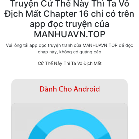
Truyện Cứ Thế Này Thì Ta Vô
Cổ Đại
Địch Mất Chapter 16 chỉ có trên
app đọc truyện của
Hiện đại
MANHUAVN.TOP
Huyền Huyễn
Vui lòng tải app đọc truyện tranh của MANHUAVN.TOP để đọc
Hài Hước
chap này, không có quảng cáo
Hàn Quốc
Cứ Thế Này Thì Ta Vô Địch Mất
Hậu Cung
Hệ Thống
Dành Cho Android
Kinh Dị
Lịch Sử
Mạt Thế
Ngôn Tình