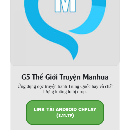
Thanh xuân - Vườn trường
Truyện AI
Truyện Sáng Tác
Trùng Sinh
Trọng sinh
Tu Tiên
G5 Thế Giới Truyện Manhua
Xuyên Không
Ứng dụng đọc truyện tranh Trung Quốc hay và chất
Đô Thị
lượng không lo bị drop.
Tin
Tức
LINK TẢI ANDROID CHPLAY
(3.11.79)
Tải
App