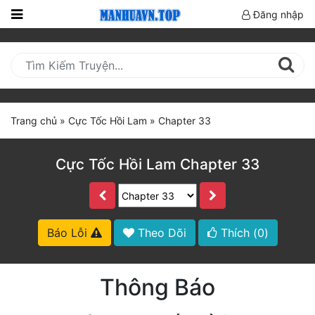
Đăng nhập
Trang
Chủ
Mới
Cập
Trang chủ
»
Cực Tốc Hồi Lam
»
Chapter 33
Nhật
(current)
BXH
Cực Tốc Hồi Lam Chapter 33
Thể Loại
Truyện HOT
Báo Lỗi
Theo Dõi
Thích (
0
)
Truyện Mới Ra
Thông Báo
Hoàn Thành