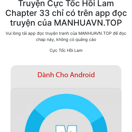
Truyện Cực Tốc Hồi Lam
Cổ Đại
Chapter 33 chỉ có trên app đọc
truyện của MANHUAVN.TOP
Hiện đại
Huyền Huyễn
Vui lòng tải app đọc truyện tranh của MANHUAVN.TOP để đọc
chap này, không có quảng cáo
Hài Hước
Cực Tốc Hồi Lam
Hàn Quốc
Hậu Cung
Dành Cho Android
Hệ Thống
Kinh Dị
Lịch Sử
Mạt Thế
Ngôn Tình