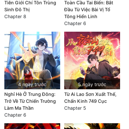
Tiên Giới Chí Tôn Trùng
Toàn Cầu Tai Biến: Bắt
Sinh Đô Thị
Đầu Từ Việc Bài Vị Tổ
Chapter 8
Tông Hiển Linh
Chapter 6
4 ngày trước
5 ngày trước
Nghỉ Hè Ở Trung Đông:
Từ Ai Lao Sơn Xuất Thế,
Trở Về Từ Chiến Trường
Chấn Kinh 749 Cục
Làm Ma Thần
Chapter 5
Chapter 6