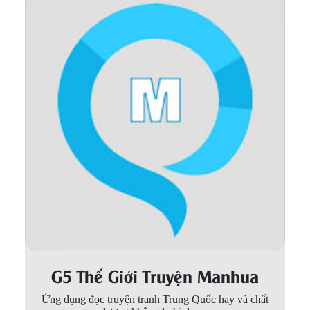
Thanh xuân - Vườn trường
Truyện AI
Truyện Sáng Tác
Trùng Sinh
Trọng sinh
Tu Tiên
Xuyên Không
Đô Thị
Tin
Tức
G5 Thế Giới Truyện Manhua
Tải
App
Ứng dụng đọc truyện tranh Trung Quốc hay và chất