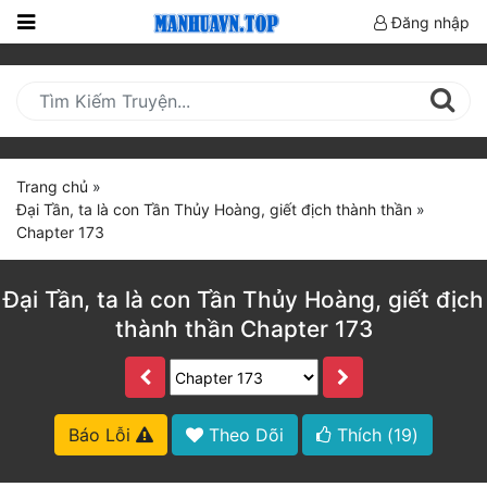
Đăng nhập
Trang
Chủ
Mới
Cập
Trang chủ
»
Nhật
Đại Tần, ta là con Tần Thủy Hoàng, giết địch thành thần
»
(current)
Chapter 173
BXH
Thể Loại
Đại Tần, ta là con Tần Thủy Hoàng, giết địch
thành thần Chapter 173
Truyện HOT
Truyện Mới Ra
Báo Lỗi
Theo Dõi
Thích (
19
)
Hoàn Thành