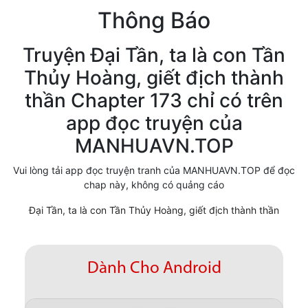
Thông Báo
Cổ Đại
Hiện đại
Truyện Đại Tần, ta là con Tần
Thủy Hoàng, giết địch thành
Huyền Huyễn
thần Chapter 173 chỉ có trên
Hài Hước
app đọc truyện của
Hàn Quốc
MANHUAVN.TOP
Hậu Cung
Vui lòng tải app đọc truyện tranh của MANHUAVN.TOP để đọc
chap này, không có quảng cáo
Hệ Thống
Đại Tần, ta là con Tần Thủy Hoàng, giết địch thành thần
Kinh Dị
Lịch Sử
Dành Cho Android
Mạt Thế
Ngôn Tình