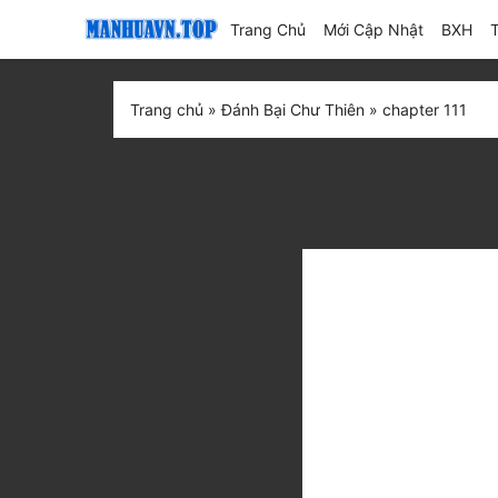
(current)
Trang Chủ
Mới Cập Nhật
BXH
Trang chủ
»
Đánh Bại Chư Thiên
»
chapter 111