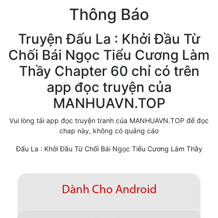
Thông Báo
Cổ Đại
Hiện đại
Truyện Đấu La : Khởi Đầu Từ
Chối Bái Ngọc Tiểu Cương Làm
Huyền Huyễn
Thầy Chapter 60 chỉ có trên
Hài Hước
app đọc truyện của
Hàn Quốc
MANHUAVN.TOP
Hậu Cung
Vui lòng tải app đọc truyện tranh của MANHUAVN.TOP để đọc
chap này, không có quảng cáo
Hệ Thống
Đấu La : Khởi Đầu Từ Chối Bái Ngọc Tiểu Cương Làm Thầy
Kinh Dị
Lịch Sử
Dành Cho Android
Mạt Thế
Ngôn Tình