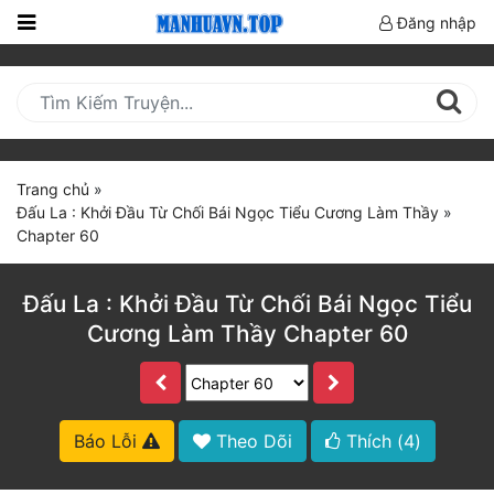
Đăng nhập
Trang
Chủ
Mới
Cập
Trang chủ
»
Nhật
Đấu La : Khởi Đầu Từ Chối Bái Ngọc Tiểu Cương Làm Thầy
»
(current)
Chapter 60
BXH
Thể Loại
Đấu La : Khởi Đầu Từ Chối Bái Ngọc Tiểu
Cương Làm Thầy Chapter 60
Truyện HOT
Truyện Mới Ra
Báo Lỗi
Theo Dõi
Thích (
4
)
Hoàn Thành