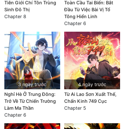
Tiên Giới Chí Tôn Trùng
Toàn Cầu Tai Biến: Bắt
Sinh Đô Thị
Đầu Từ Việc Bài Vị Tổ
Chapter 8
Tông Hiển Linh
Chapter 6
3 ngày trước
4 ngày trước
Nghỉ Hè Ở Trung Đông:
Từ Ai Lao Sơn Xuất Thế,
Trở Về Từ Chiến Trường
Chấn Kinh 749 Cục
Làm Ma Thần
Chapter 5
Chapter 6