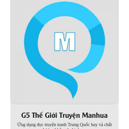
Thanh xuân - Vườn trường
Truyện AI
Truyện Sáng Tác
Trùng Sinh
Trọng sinh
Tu Tiên
Xuyên Không
Đô Thị
Tin
Tức
G5 Thế Giới Truyện Manhua
Tải
App
Ứng dụng đọc truyện tranh Trung Quốc hay và chất