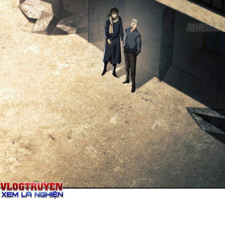
Thanh xuân - Vườn trường
Truyện AI
Truyện Sáng Tác
Trùng Sinh
Trọng sinh
Tu Tiên
Xuyên Không
Đô Thị
Tin
Tức
Tải
App