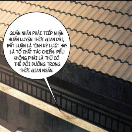
Cổ Đại
Hiện đại
Huyền Huyễn
Hài Hước
Hàn Quốc
Hậu Cung
Hệ Thống
Kinh Dị
Lịch Sử
Mạt Thế
Ngôn Tình