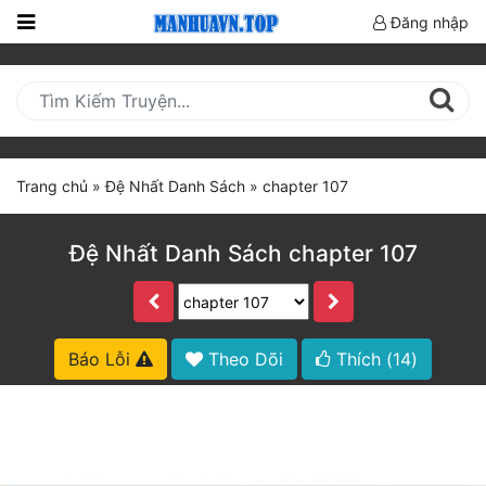
Đăng nhập
Trang
Chủ
Mới
Cập
Trang chủ
»
Đệ Nhất Danh Sách
»
chapter 107
Nhật
(current)
BXH
Đệ Nhất Danh Sách chapter 107
Thể Loại
Truyện HOT
Báo Lỗi
Theo Dõi
Thích (
14
)
Truyện Mới Ra
Hoàn Thành