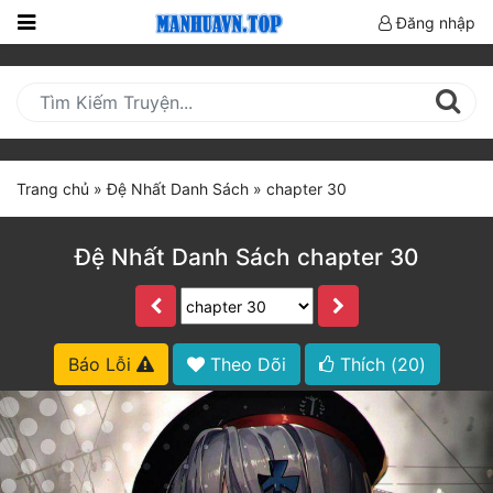
Đăng nhập
Trang
Chủ
Mới
Cập
Trang chủ
»
Đệ Nhất Danh Sách
»
chapter 30
Nhật
(current)
BXH
Đệ Nhất Danh Sách chapter 30
Thể Loại
Truyện HOT
Báo Lỗi
Theo Dõi
Thích (
20
)
Truyện Mới Ra
Hoàn Thành