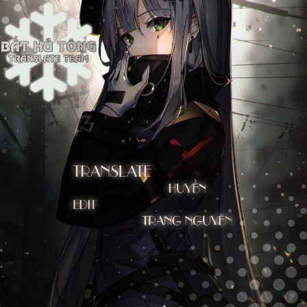
Cổ Đại
Hiện đại
Huyền Huyễn
Hài Hước
Hàn Quốc
Hậu Cung
Hệ Thống
Kinh Dị
Lịch Sử
Mạt Thế
Ngôn Tình