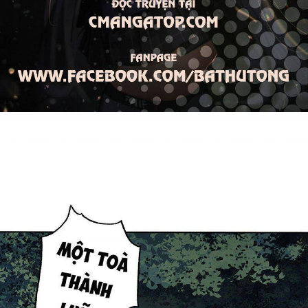
Thanh xuân - Vườn trường
Truyện AI
Truyện Sáng Tác
Trùng Sinh
Trọng sinh
Tu Tiên
Xuyên Không
Đô Thị
Tin
Tức
Tải
App