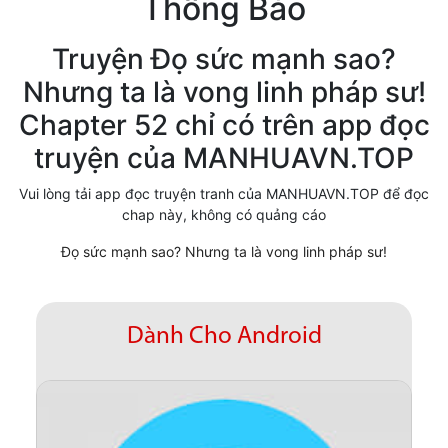
Thông Báo
Cổ Đại
Truyện Đọ sức mạnh sao?
Hiện đại
Nhưng ta là vong linh pháp sư!
Huyền Huyễn
Chapter 52 chỉ có trên app đọc
Hài Hước
truyện của MANHUAVN.TOP
Hàn Quốc
Vui lòng tải app đọc truyện tranh của MANHUAVN.TOP để đọc
chap này, không có quảng cáo
Hậu Cung
Đọ sức mạnh sao? Nhưng ta là vong linh pháp sư!
Hệ Thống
Kinh Dị
Dành Cho Android
Lịch Sử
Mạt Thế
Ngôn Tình