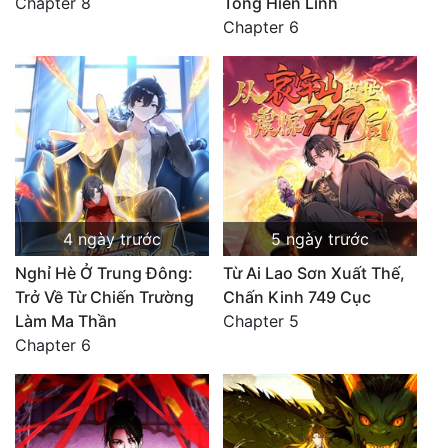
Chapter 8
Tông Hiển Linh
Chapter 6
4 ngày trước
5 ngày trước
Nghỉ Hè Ở Trung Đông:
Từ Ai Lao Sơn Xuất Thế,
Trở Về Từ Chiến Trường
Chấn Kinh 749 Cục
Làm Ma Thần
Chapter 5
Chapter 6