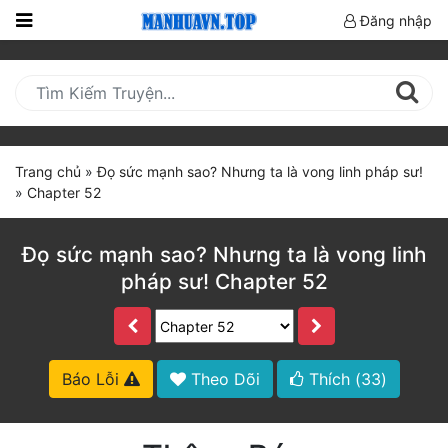
Đăng nhập
Trang
Chủ
Mới
Cập
Trang chủ
»
Đọ sức mạnh sao? Nhưng ta là vong linh pháp sư!
Nhật
»
Chapter 52
(current)
BXH
Đọ sức mạnh sao? Nhưng ta là vong linh
Thể Loại
pháp sư! Chapter 52
Truyện HOT
Truyện Mới Ra
Báo Lỗi
Theo Dõi
Thích (
33
)
Hoàn Thành