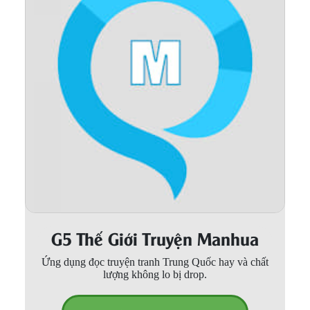
Thanh xuân - Vườn trường
Truyện AI
Truyện Sáng Tác
Trùng Sinh
Trọng sinh
Tu Tiên
Xuyên Không
Đô Thị
G5 Thế Giới Truyện Manhua
Tin
Tức
Ứng dụng đọc truyện tranh Trung Quốc hay và chất
lượng không lo bị drop.
Tải
App