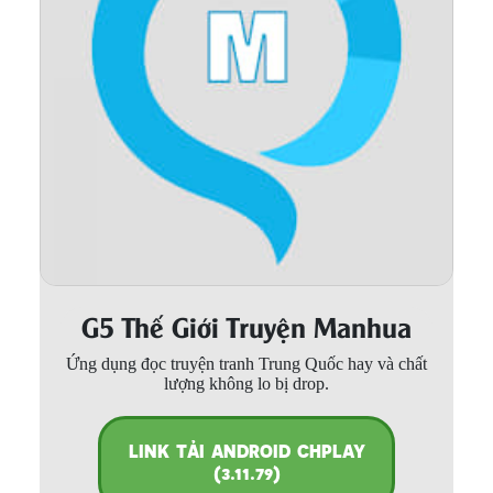
Thanh xuân - Vườn trường
Truyện AI
Truyện Sáng Tác
Trùng Sinh
Trọng sinh
Tu Tiên
Xuyên Không
G5 Thế Giới Truyện Manhua
Đô Thị
Ứng dụng đọc truyện tranh Trung Quốc hay và chất
Tin
lượng không lo bị drop.
Tức
Tải
LINK TẢI ANDROID CHPLAY
App
(3.11.79)