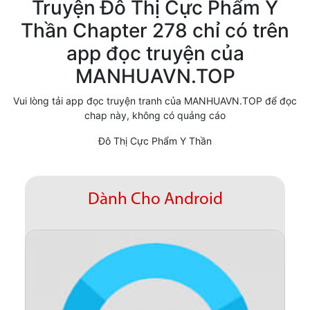
Truyện Đô Thị Cực Phẩm Y
Cổ Đại
Thần Chapter 278 chỉ có trên
app đọc truyện của
Hiện đại
MANHUAVN.TOP
Huyền Huyễn
Vui lòng tải app đọc truyện tranh của MANHUAVN.TOP để đọc
Hài Hước
chap này, không có quảng cáo
Hàn Quốc
Đô Thị Cực Phẩm Y Thần
Hậu Cung
Hệ Thống
Dành Cho Android
Kinh Dị
Lịch Sử
Mạt Thế
Ngôn Tình