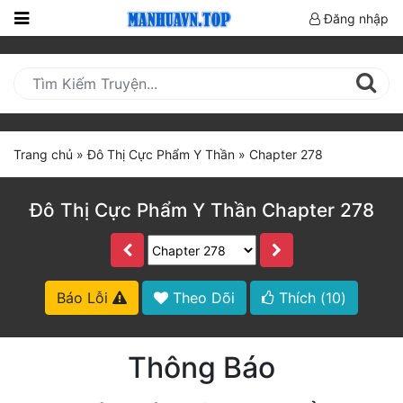
Đăng nhập
Trang
Chủ
Mới
Cập
Trang chủ
»
Đô Thị Cực Phẩm Y Thần
»
Chapter 278
Nhật
(current)
BXH
Đô Thị Cực Phẩm Y Thần Chapter 278
Thể Loại
Truyện HOT
Báo Lỗi
Theo Dõi
Thích (
10
)
Truyện Mới Ra
Thông Báo
Hoàn Thành