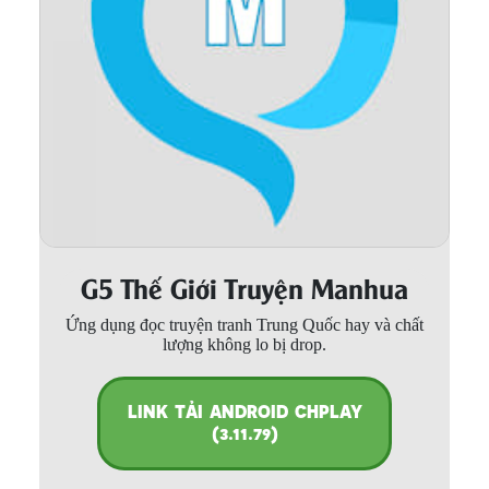
Thanh xuân - Vườn trường
Truyện AI
Truyện Sáng Tác
Trùng Sinh
Trọng sinh
Tu Tiên
G5 Thế Giới Truyện Manhua
Xuyên Không
Ứng dụng đọc truyện tranh Trung Quốc hay và chất
Đô Thị
lượng không lo bị drop.
Tin
Tức
LINK TẢI ANDROID CHPLAY
(3.11.79)
Tải
App