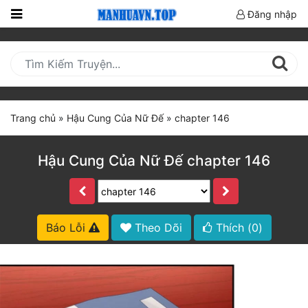
Đăng nhập
Trang
Chủ
Mới
Cập
Trang chủ
»
Hậu Cung Của Nữ Đế
»
chapter 146
Nhật
(current)
BXH
Hậu Cung Của Nữ Đế chapter 146
Thể Loại
Truyện HOT
Báo Lỗi
Theo Dõi
Thích (
0
)
Truyện Mới Ra
Hoàn Thành