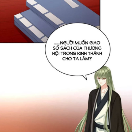
Cổ Đại
Hiện đại
Huyền Huyễn
Hài Hước
Hàn Quốc
Hậu Cung
Hệ Thống
Kinh Dị
Lịch Sử
Mạt Thế
Ngôn Tình