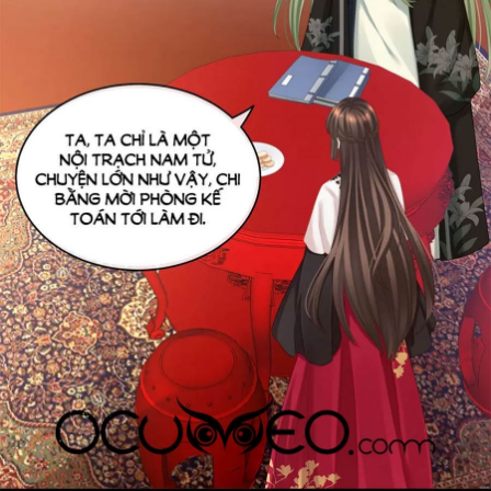
Thanh xuân - Vườn trường
Truyện AI
Truyện Sáng Tác
Trùng Sinh
Trọng sinh
Tu Tiên
Xuyên Không
Đô Thị
Tin
Tức
Tải
App