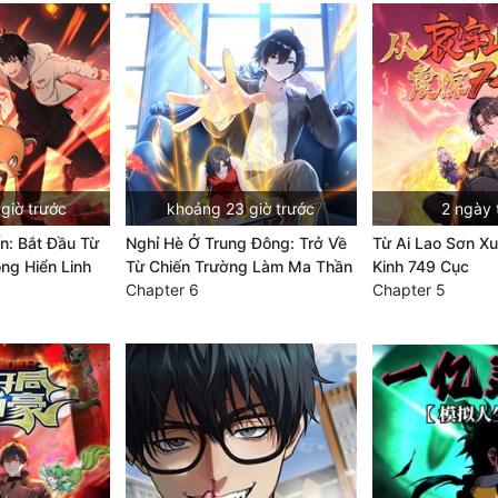
giờ trước
khoảng 23 giờ trước
2 ngày 
ến: Bắt Đầu Từ
Nghỉ Hè Ở Trung Đông: Trở Về
Từ Ai Lao Sơn Xu
ông Hiển Linh
Từ Chiến Trường Làm Ma Thần
Kinh 749 Cục
Chapter 6
Chapter 5