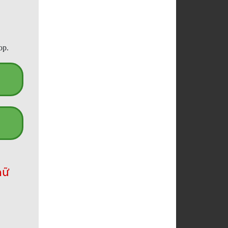
op.
hữ