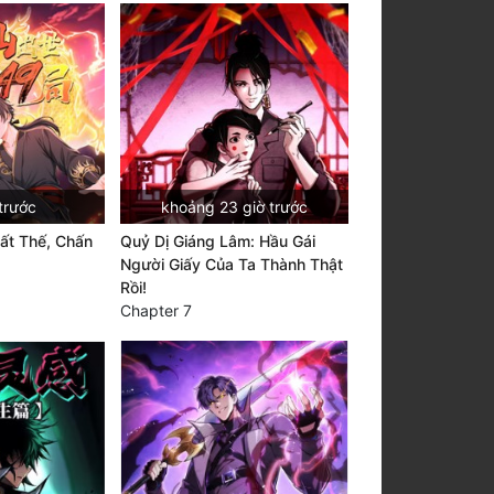
trước
khoảng 23 giờ trước
ất Thế, Chấn
Quỷ Dị Giáng Lâm: Hầu Gái
Người Giấy Của Ta Thành Thật
Rồi!
Chapter 7