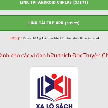
LINK TẢI ANDROID CHPLAY (3.11.79)
LINK TẢI FILE APK (3.11.79)
Chú ý :
Video Hướng Dẫn Cài file APK trên điện thoại Android
ành cho các vị đạo hữu thích Đọc Truyện C