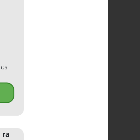
p G5
 ra