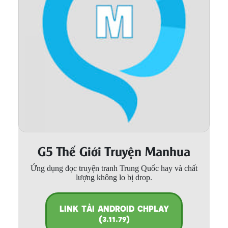
Thanh xuân - Vườn trường
Truyện AI
Truyện Sáng Tác
Trùng Sinh
Trọng sinh
Tu Tiên
Xuyên Không
G5 Thế Giới Truyện Manhua
Đô Thị
Ứng dụng đọc truyện tranh Trung Quốc hay và chất
Tin
lượng không lo bị drop.
Tức
Tải
LINK TẢI ANDROID CHPLAY
App
(3.11.79)