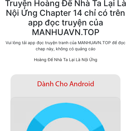
Truyện Hoàng Đế Nhà Ta Lại Là
Cổ Đại
Nội Ứng Chapter 14 chỉ có trên
app đọc truyện của
Hiện đại
MANHUAVN.TOP
Huyền Huyễn
Vui lòng tải app đọc truyện tranh của MANHUAVN.TOP để đọc
Hài Hước
chap này, không có quảng cáo
Hàn Quốc
Hoàng Đế Nhà Ta Lại Là Nội Ứng
Hậu Cung
Hệ Thống
Dành Cho Android
Kinh Dị
Lịch Sử
Mạt Thế
Ngôn Tình