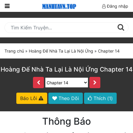
Đăng nhập
Trang
Chủ
Mới
Cập
Trang chủ
»
Hoàng Đế Nhà Ta Lại Là Nội Ứng
»
Chapter 14
Nhật
(current)
BXH
Hoàng Đế Nhà Ta Lại Là Nội Ứng Chapter 14
Thể Loại
Truyện HOT
Báo Lỗi
Theo Dõi
Thích (
1
)
Truyện Mới Ra
Thông Báo
Hoàn Thành