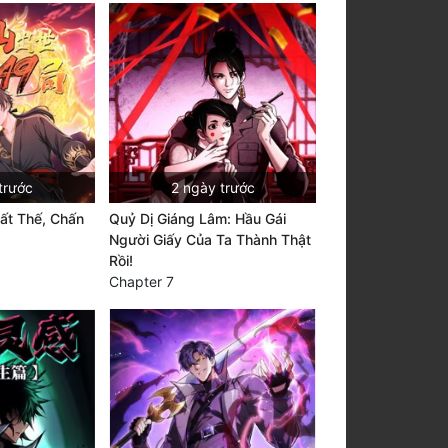
trước
2 ngày trước
ất Thế, Chấn
Quỷ Dị Giáng Lâm: Hầu Gái
Người Giấy Của Ta Thành Thật
Rồi!
Chapter 7