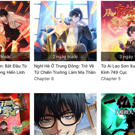
 trước
2 ngày trước
3 ngày 
ến: Bắt Đầu Từ
Nghỉ Hè Ở Trung Đông: Trở Về
Từ Ai Lao Sơn Xu
ông Hiển Linh
Từ Chiến Trường Làm Ma Thần
Kinh 749 Cục
Chapter 6
Chapter 5