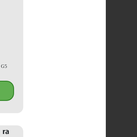
p G5
 ra