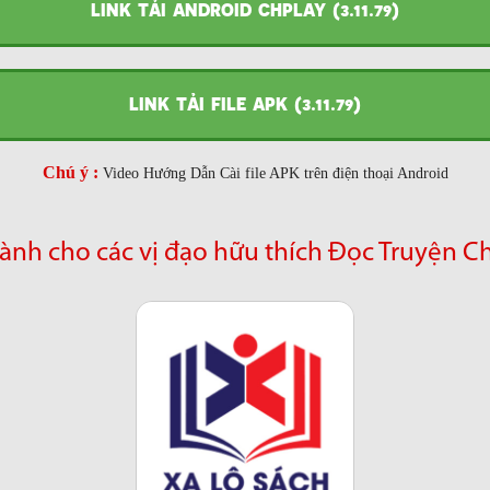
LINK TẢI ANDROID CHPLAY (3.11.79)
LINK TẢI FILE APK (3.11.79)
Chú ý :
Video Hướng Dẫn Cài file APK trên điện thoại Android
ành cho các vị đạo hữu thích Đọc Truyện C