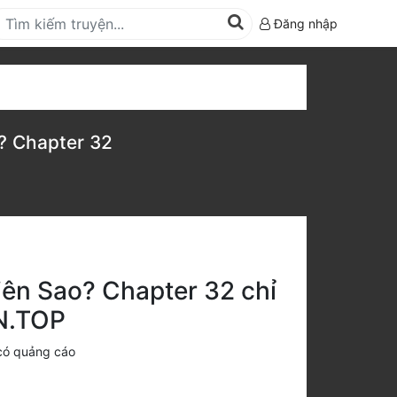
Đăng nhập
? Chapter 32
iên Sao? Chapter 32 chỉ
N.TOP
có quảng cáo