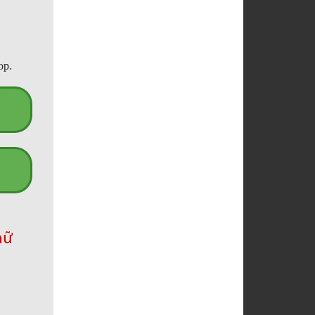
op.
hữ