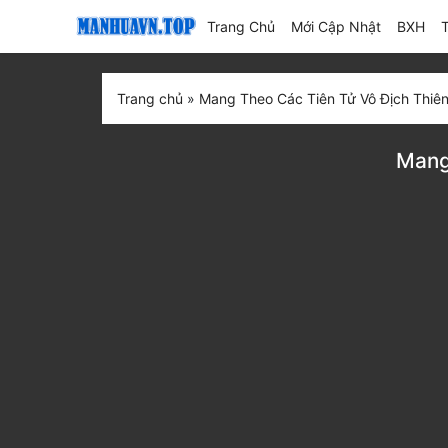
(current)
Trang Chủ
Mới Cập Nhật
BXH
Trang chủ
»
Mang Theo Các Tiên Tử Vô Địch Thiê
Mang