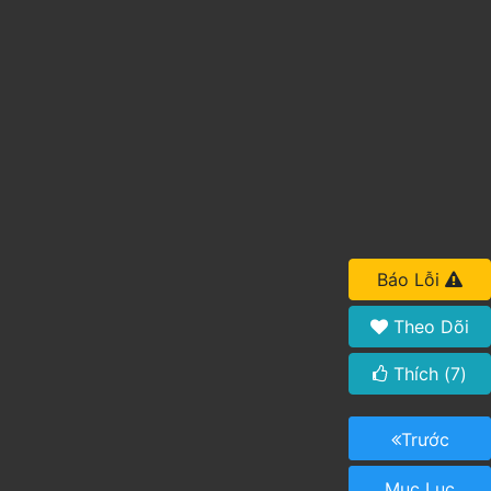
Báo Lỗi
Theo Dõi
Thích (
7
)
Trước
Mục Lục