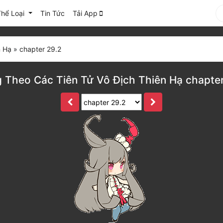
Thể Loại
Tin Tức
Tải App
n Hạ
»
chapter 29.2
 Theo Các Tiên Tử Vô Địch Thiên Hạ chapter