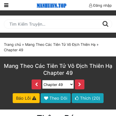
Đăng nhập
Trang
Chủ
Mới
Cập
Trang chủ
»
Mang Theo Các Tiên Tử Vô Địch Thiên Hạ
»
Nhật
Chapter 49
(current)
BXH
Mang Theo Các Tiên Tử Vô Địch Thiên Hạ
Thể Loại
Chapter 49
Truyện HOT
Truyện Mới Ra
Báo Lỗi
Theo Dõi
Thích (
20
)
Hoàn Thành