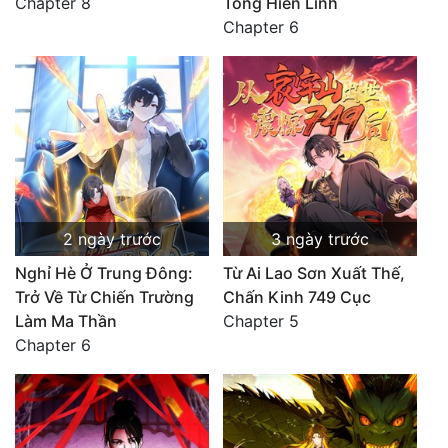
Chapter 8
Tông Hiển Linh
Chapter 6
2 ngày trước
3 ngày trước
Nghỉ Hè Ở Trung Đông:
Từ Ai Lao Sơn Xuất Thế,
Trở Về Từ Chiến Trường
Chấn Kinh 749 Cục
Làm Ma Thần
Chapter 5
Chapter 6