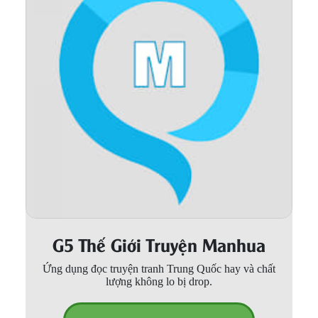
Thanh xuân - Vườn trường
Truyện AI
Truyện Sáng Tác
Trùng Sinh
Trọng sinh
Tu Tiên
Xuyên Không
Đô Thị
G5 Thế Giới Truyện Manhua
Tin
Tức
Ứng dụng đọc truyện tranh Trung Quốc hay và chất
lượng không lo bị drop.
Tải
App