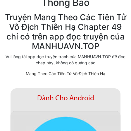
Thông Báo
Cổ Đại
Truyện Mang Theo Các Tiên Tử
Hiện đại
Vô Địch Thiên Hạ Chapter 49
Huyền Huyễn
chỉ có trên app đọc truyện của
Hài Hước
MANHUAVN.TOP
Hàn Quốc
Vui lòng tải app đọc truyện tranh của MANHUAVN.TOP để đọc
chap này, không có quảng cáo
Hậu Cung
Mang Theo Các Tiên Tử Vô Địch Thiên Hạ
Hệ Thống
Kinh Dị
Dành Cho Android
Lịch Sử
Mạt Thế
Ngôn Tình