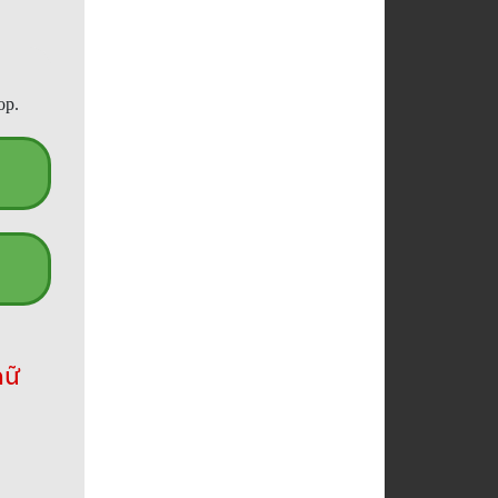
op.
hữ