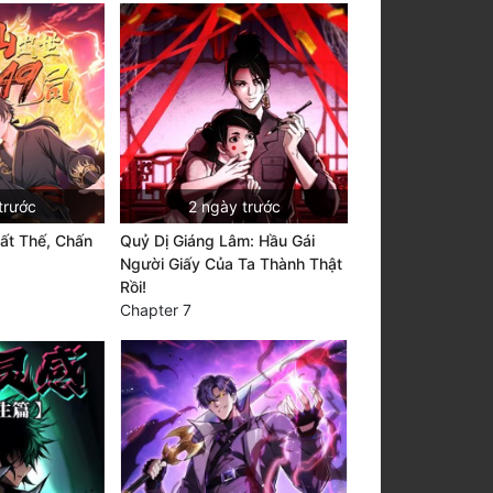
trước
2 ngày trước
ất Thế, Chấn
Quỷ Dị Giáng Lâm: Hầu Gái
Người Giấy Của Ta Thành Thật
Rồi!
Chapter 7