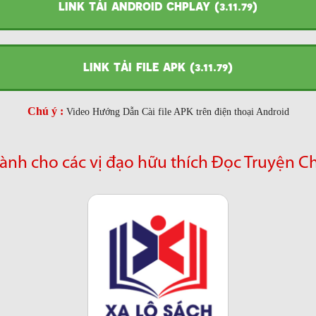
LINK TẢI ANDROID CHPLAY (3.11.79)
LINK TẢI FILE APK (3.11.79)
Chú ý :
Video Hướng Dẫn Cài file APK trên điện thoại Android
ành cho các vị đạo hữu thích Đọc Truyện C