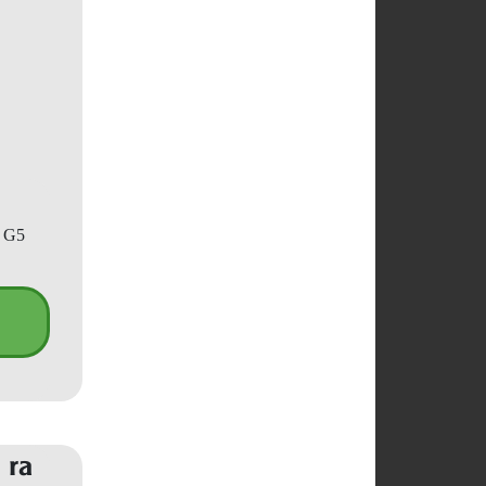
p G5
 ra