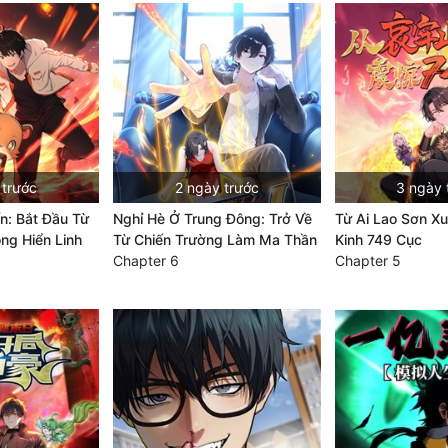
 trước
2 ngày trước
3 ngày 
ến: Bắt Đầu Từ
Nghỉ Hè Ở Trung Đông: Trở Về
Từ Ai Lao Sơn Xu
ông Hiển Linh
Từ Chiến Trường Làm Ma Thần
Kinh 749 Cục
Chapter 6
Chapter 5