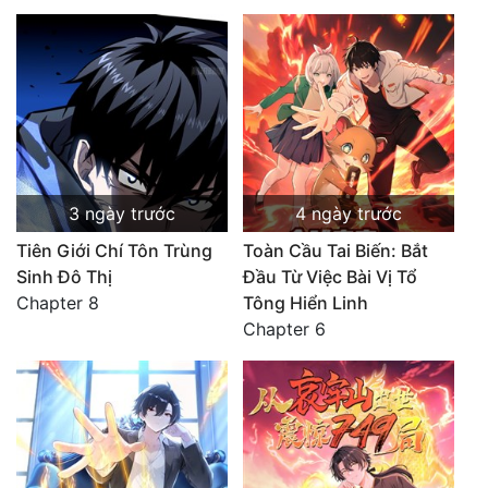
3 ngày trước
4 ngày trước
Tiên Giới Chí Tôn Trùng
Toàn Cầu Tai Biến: Bắt
Sinh Đô Thị
Đầu Từ Việc Bài Vị Tổ
Chapter 8
Tông Hiển Linh
Chapter 6