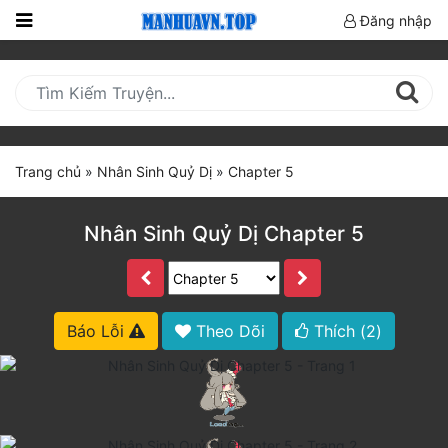
Đăng nhập
Trang
Chủ
Mới
Cập
Trang chủ
»
Nhân Sinh Quỷ Dị
»
Chapter 5
Nhật
(current)
BXH
Nhân Sinh Quỷ Dị Chapter 5
Thể Loại
Truyện HOT
Báo Lỗi
Theo Dõi
Thích (
2
)
Truyện Mới Ra
Hoàn Thành