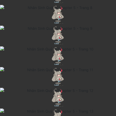
Thanh xuân - Vườn trường
Truyện AI
Truyện Sáng Tác
Trùng Sinh
Trọng sinh
Tu Tiên
Xuyên Không
Đô Thị
Tin
Tức
Tải
App