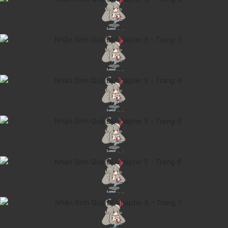
Cổ Đại
Hiện đại
Huyền Huyễn
Hài Hước
Hàn Quốc
Hậu Cung
Hệ Thống
Kinh Dị
Lịch Sử
Mạt Thế
Ngôn Tình