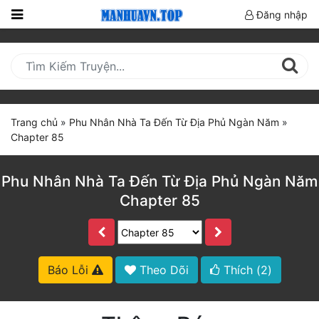
Đăng nhập
Trang
Chủ
Mới
Cập
Trang chủ
»
Phu Nhân Nhà Ta Đến Từ Địa Phủ Ngàn Năm
»
Nhật
Chapter 85
(current)
BXH
Phu Nhân Nhà Ta Đến Từ Địa Phủ Ngàn Năm
Thể Loại
Chapter 85
Truyện HOT
Truyện Mới Ra
Báo Lỗi
Theo Dõi
Thích (
2
)
Hoàn Thành