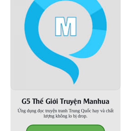
Thanh xuân - Vườn trường
Truyện AI
Truyện Sáng Tác
Trùng Sinh
Trọng sinh
Tu Tiên
Xuyên Không
Đô Thị
G5 Thế Giới Truyện Manhua
Tin
Tức
Ứng dụng đọc truyện tranh Trung Quốc hay và chất
lượng không lo bị drop.
Tải
App