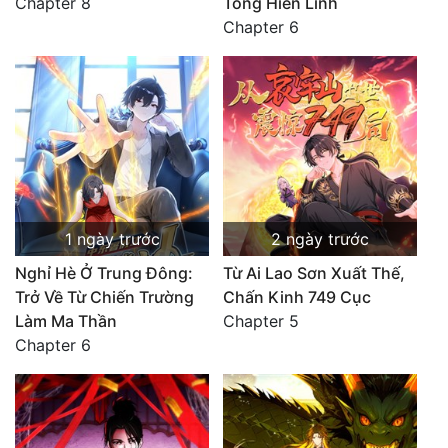
Chapter 8
Tông Hiển Linh
Chapter 6
1 ngày trước
2 ngày trước
Nghỉ Hè Ở Trung Đông:
Từ Ai Lao Sơn Xuất Thế,
Trở Về Từ Chiến Trường
Chấn Kinh 749 Cục
Làm Ma Thần
Chapter 5
Chapter 6