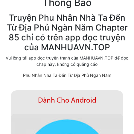
Thông Báo
Cổ Đại
Truyện Phu Nhân Nhà Ta Đến
Hiện đại
Từ Địa Phủ Ngàn Năm Chapter
Huyền Huyễn
85 chỉ có trên app đọc truyện
Hài Hước
của MANHUAVN.TOP
Hàn Quốc
Vui lòng tải app đọc truyện tranh của MANHUAVN.TOP để đọc
chap này, không có quảng cáo
Hậu Cung
Phu Nhân Nhà Ta Đến Từ Địa Phủ Ngàn Năm
Hệ Thống
Kinh Dị
Dành Cho Android
Lịch Sử
Mạt Thế
Ngôn Tình