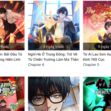
 trước
4 ngày trước
5 ngày 
ến: Bắt Đầu Từ
Nghỉ Hè Ở Trung Đông: Trở Về
Từ Ai Lao Sơn Xu
ông Hiển Linh
Từ Chiến Trường Làm Ma Thần
Kinh 749 Cục
Chapter 6
Chapter 5