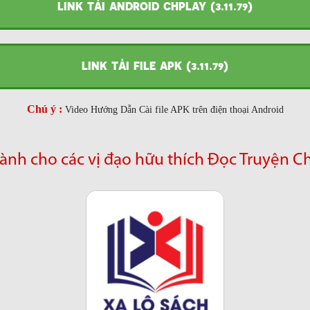
LINK TẢI ANDROID CHPLAY (3.11.79)
LINK TẢI FILE APK (3.11.79)
Chú ý :
Video Hướng Dẫn Cài file APK trên điện thoại Android
ành cho các vị đạo hữu thích Đọc Truyện C