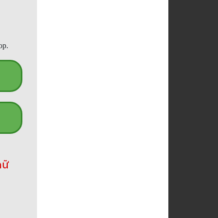
op.
hữ