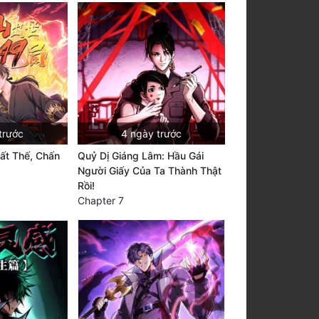
trước
4 ngày trước
ất Thế, Chấn
Quỷ Dị Giáng Lâm: Hầu Gái
Người Giấy Của Ta Thành Thật
Rồi!
Chapter 7