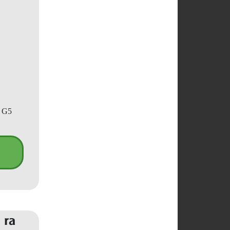
p G5
 ra