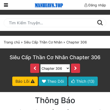
Đăng nhập
Trang
Chủ
Mới
Cập
Trang chủ
»
Siêu Cấp Thần Cơ Nhân
»
Chapter 306
Nhật
(current)
BXH
Siêu Cấp Thần Cơ Nhân Chapter 306
Thể Loại
Truyện HOT
Báo Lỗi
Theo Dõi
Thích (
13
)
Truyện Mới Ra
Thông Báo
Hoàn Thành