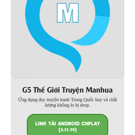
Thanh xuân - Vườn trường
Truyện AI
Truyện Sáng Tác
Trùng Sinh
Trọng sinh
Tu Tiên
Xuyên Không
G5 Thế Giới Truyện Manhua
Đô Thị
Ứng dụng đọc truyện tranh Trung Quốc hay và chất
Tin
lượng không lo bị drop.
Tức
Tải
LINK TẢI ANDROID CHPLAY
App
(3.11.79)