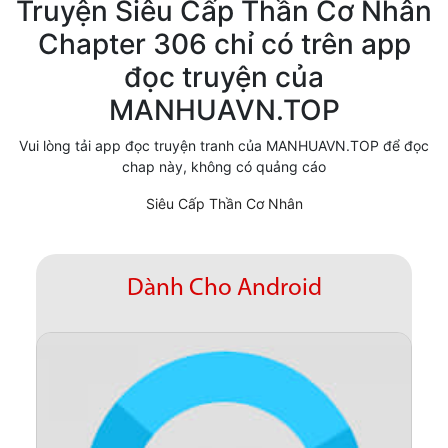
Truyện Siêu Cấp Thần Cơ Nhân
Cổ Đại
Chapter 306 chỉ có trên app
đọc truyện của
Hiện đại
MANHUAVN.TOP
Huyền Huyễn
Vui lòng tải app đọc truyện tranh của MANHUAVN.TOP để đọc
Hài Hước
chap này, không có quảng cáo
Hàn Quốc
Siêu Cấp Thần Cơ Nhân
Hậu Cung
Hệ Thống
Dành Cho Android
Kinh Dị
Lịch Sử
Mạt Thế
Ngôn Tình