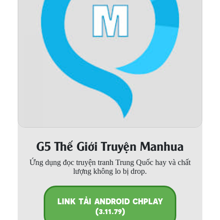
Thanh xuân - Vườn trường
Truyện AI
Truyện Sáng Tác
Trùng Sinh
Trọng sinh
Tu Tiên
Xuyên Không
G5 Thế Giới Truyện Manhua
Đô Thị
Ứng dụng đọc truyện tranh Trung Quốc hay và chất
Tin
lượng không lo bị drop.
Tức
Tải
LINK TẢI ANDROID CHPLAY
App
(3.11.79)