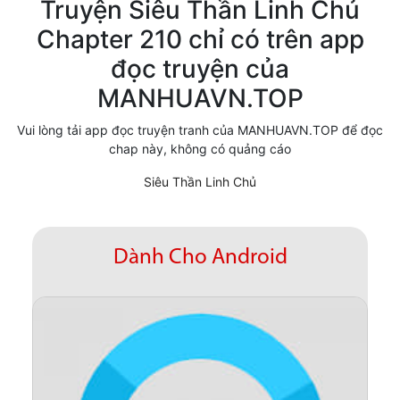
Truyện Siêu Thần Linh Chủ
Cổ Đại
Chapter 210 chỉ có trên app
đọc truyện của
Hiện đại
MANHUAVN.TOP
Huyền Huyễn
Vui lòng tải app đọc truyện tranh của MANHUAVN.TOP để đọc
Hài Hước
chap này, không có quảng cáo
Hàn Quốc
Siêu Thần Linh Chủ
Hậu Cung
Hệ Thống
Dành Cho Android
Kinh Dị
Lịch Sử
Mạt Thế
Ngôn Tình