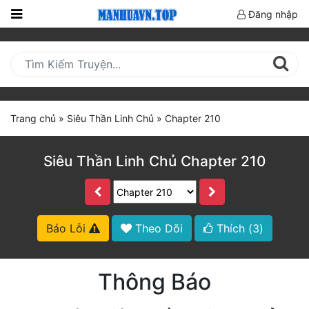
Đăng nhập
Trang
Chủ
Mới
Cập
Trang chủ
»
Siêu Thần Linh Chủ
»
Chapter 210
Nhật
(current)
BXH
Siêu Thần Linh Chủ Chapter 210
Thể Loại
Truyện HOT
Báo Lỗi
Theo Dõi
Thích (
3
)
Truyện Mới Ra
Thông Báo
Hoàn Thành