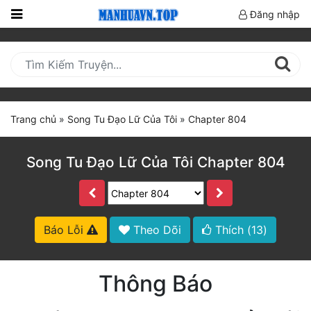
Đăng nhập
Trang
Chủ
Mới
Cập
Trang chủ
»
Song Tu Đạo Lữ Của Tôi
»
Chapter 804
Nhật
(current)
BXH
Song Tu Đạo Lữ Của Tôi Chapter 804
Thể Loại
Truyện HOT
Báo Lỗi
Theo Dõi
Thích (
13
)
Truyện Mới Ra
Thông Báo
Hoàn Thành