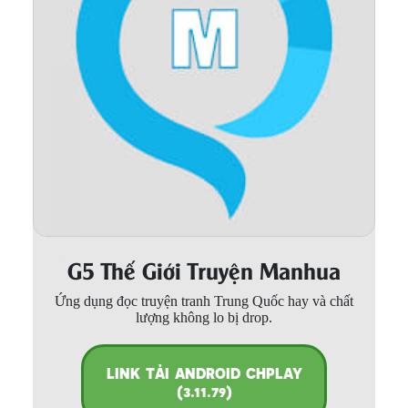
Thanh xuân - Vườn trường
Truyện AI
Truyện Sáng Tác
Trùng Sinh
Trọng sinh
Tu Tiên
Xuyên Không
G5 Thế Giới Truyện Manhua
Đô Thị
Ứng dụng đọc truyện tranh Trung Quốc hay và chất
Tin
lượng không lo bị drop.
Tức
Tải
LINK TẢI ANDROID CHPLAY
App
(3.11.79)