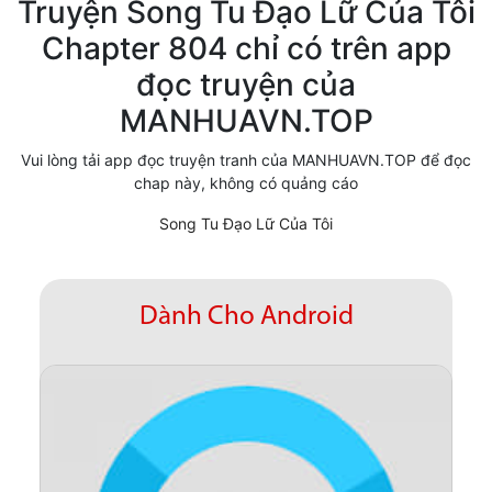
Truyện Song Tu Đạo Lữ Của Tôi
Cổ Đại
Chapter 804 chỉ có trên app
đọc truyện của
Hiện đại
MANHUAVN.TOP
Huyền Huyễn
Vui lòng tải app đọc truyện tranh của MANHUAVN.TOP để đọc
Hài Hước
chap này, không có quảng cáo
Hàn Quốc
Song Tu Đạo Lữ Của Tôi
Hậu Cung
Hệ Thống
Dành Cho Android
Kinh Dị
Lịch Sử
Mạt Thế
Ngôn Tình