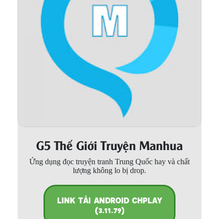
Thanh xuân - Vườn trường
Truyện AI
Truyện Sáng Tác
Trùng Sinh
Trọng sinh
Tu Tiên
Xuyên Không
G5 Thế Giới Truyện Manhua
Đô Thị
Ứng dụng đọc truyện tranh Trung Quốc hay và chất
Tin
lượng không lo bị drop.
Tức
Tải
LINK TẢI ANDROID CHPLAY
App
(3.11.79)