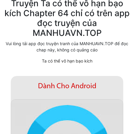
Truyện Ta có thể vô hạn bạo
Cổ Đại
kích Chapter 64 chỉ có trên app
đọc truyện của
Hiện đại
MANHUAVN.TOP
Huyền Huyễn
Vui lòng tải app đọc truyện tranh của MANHUAVN.TOP để đọc
Hài Hước
chap này, không có quảng cáo
Hàn Quốc
Ta có thể vô hạn bạo kích
Hậu Cung
Hệ Thống
Dành Cho Android
Kinh Dị
Lịch Sử
Mạt Thế
Ngôn Tình