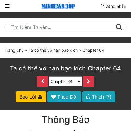
Đăng nhập
Trang
Chủ
Mới
Cập
Trang chủ
»
Ta có thể vô hạn bạo kích
»
Chapter 64
Nhật
(current)
BXH
Ta có thể vô hạn bạo kích Chapter 64
Thể Loại
Truyện HOT
Báo Lỗi
Theo Dõi
Thích (
7
)
Truyện Mới Ra
Thông Báo
Hoàn Thành