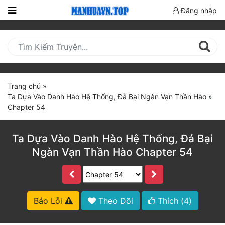
Đăng nhập
Trang
Chủ
Mới
Cập
Trang chủ
»
Nhật
Ta Dựa Vào Danh Hào Hệ Thống, Đả Bại Ngàn Vạn Thần Hào
»
(current)
Chapter 54
BXH
Thể Loại
Ta Dựa Vào Danh Hào Hệ Thống, Đả Bại
Ngàn Vạn Thần Hào Chapter 54
Truyện HOT
Truyện Mới Ra
Báo Lỗi
Theo Dõi
Thích (
4
)
Hoàn Thành