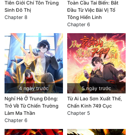
Tiên Giới Chí Tôn Trùng
Toàn Cầu Tai Biến: Bắt
Sinh Đô Thị
Đầu Từ Việc Bài Vị Tổ
Chapter 8
Tông Hiển Linh
Chapter 6
4 ngày trước
5 ngày trước
Nghỉ Hè Ở Trung Đông:
Từ Ai Lao Sơn Xuất Thế,
Trở Về Từ Chiến Trường
Chấn Kinh 749 Cục
Làm Ma Thần
Chapter 5
Chapter 6