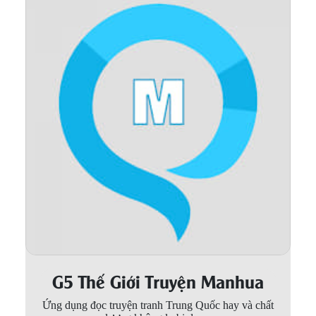
Thanh xuân - Vườn trường
Truyện AI
Truyện Sáng Tác
Trùng Sinh
Trọng sinh
Tu Tiên
Xuyên Không
Đô Thị
Tin
Tức
G5 Thế Giới Truyện Manhua
Tải
App
Ứng dụng đọc truyện tranh Trung Quốc hay và chất