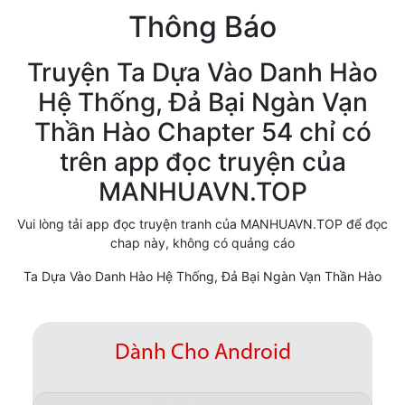
Thông Báo
Cổ Đại
Hiện đại
Truyện Ta Dựa Vào Danh Hào
Hệ Thống, Đả Bại Ngàn Vạn
Huyền Huyễn
Thần Hào Chapter 54 chỉ có
Hài Hước
trên app đọc truyện của
Hàn Quốc
MANHUAVN.TOP
Hậu Cung
Vui lòng tải app đọc truyện tranh của MANHUAVN.TOP để đọc
chap này, không có quảng cáo
Hệ Thống
Ta Dựa Vào Danh Hào Hệ Thống, Đả Bại Ngàn Vạn Thần Hào
Kinh Dị
Lịch Sử
Dành Cho Android
Mạt Thế
Ngôn Tình