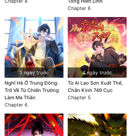
Chapter 8
Tông Hiển Linh
Chapter 6
3 ngày trước
4 ngày trước
Nghỉ Hè Ở Trung Đông:
Từ Ai Lao Sơn Xuất Thế,
Trở Về Từ Chiến Trường
Chấn Kinh 749 Cục
Làm Ma Thần
Chapter 5
Chapter 6