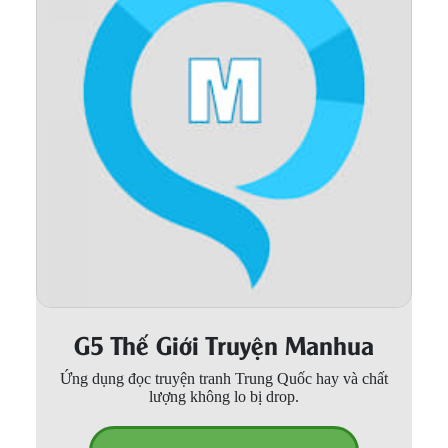
Thanh xuân - Vườn trường
Truyện AI
Truyện Sáng Tác
Trùng Sinh
Trọng sinh
Tu Tiên
Xuyên Không
Đô Thị
G5 Thế Giới Truyện Manhua
Tin
Tức
Ứng dụng đọc truyện tranh Trung Quốc hay và chất
lượng không lo bị drop.
Tải
App