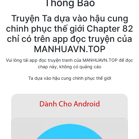
Thông Báo
Cổ Đại
Truyện Ta dựa vào hậu cung
Hiện đại
chinh phục thế giới Chapter 82
Huyền Huyễn
chỉ có trên app đọc truyện của
Hài Hước
MANHUAVN.TOP
Hàn Quốc
Vui lòng tải app đọc truyện tranh của MANHUAVN.TOP để đọc
chap này, không có quảng cáo
Hậu Cung
Ta dựa vào hậu cung chinh phục thế giới
Hệ Thống
Kinh Dị
Dành Cho Android
Lịch Sử
Mạt Thế
Ngôn Tình