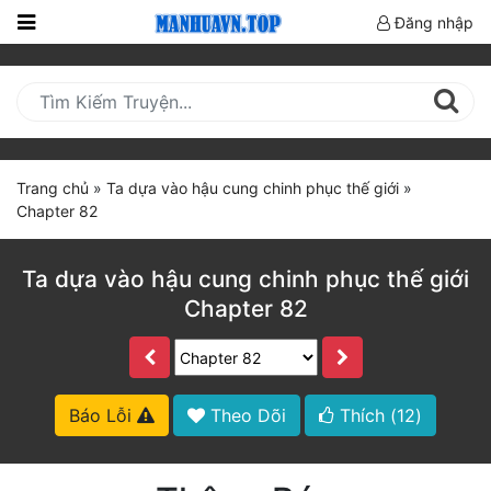
Đăng nhập
Trang
Chủ
Mới
Cập
Trang chủ
»
Ta dựa vào hậu cung chinh phục thế giới
»
Nhật
Chapter 82
(current)
BXH
Ta dựa vào hậu cung chinh phục thế giới
Thể Loại
Chapter 82
Truyện HOT
Truyện Mới Ra
Báo Lỗi
Theo Dõi
Thích (
12
)
Hoàn Thành