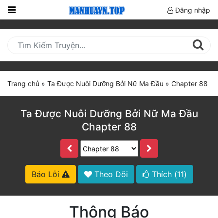
Đăng nhập
Trang
Chủ
Mới
Cập
Trang chủ
»
Ta Được Nuôi Dưỡng Bởi Nữ Ma Đầu
»
Chapter 88
Nhật
(current)
BXH
Ta Được Nuôi Dưỡng Bởi Nữ Ma Đầu
Chapter 88
Thể Loại
Truyện HOT
Báo Lỗi
Theo Dõi
Thích (
11
)
Truyện Mới Ra
Hoàn Thành
Thông Báo