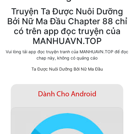
Cổ Đại
Truyện Ta Được Nuôi Dưỡng
Bởi Nữ Ma Đầu Chapter 88 chỉ
Hiện đại
có trên app đọc truyện của
Huyền Huyễn
MANHUAVN.TOP
Hài Hước
Vui lòng tải app đọc truyện tranh của MANHUAVN.TOP để đọc
Hàn Quốc
chap này, không có quảng cáo
Hậu Cung
Ta Được Nuôi Dưỡng Bởi Nữ Ma Đầu
Hệ Thống
Kinh Dị
Dành Cho Android
Lịch Sử
Mạt Thế
Ngôn Tình