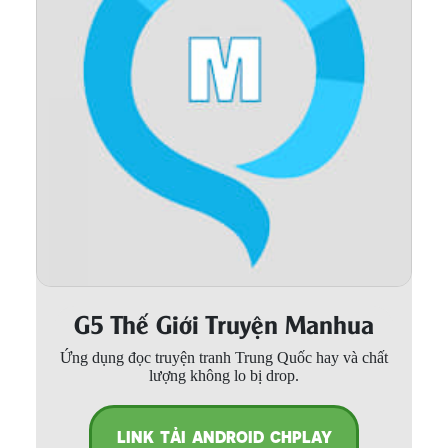
Thanh xuân - Vườn trường
Truyện AI
Truyện Sáng Tác
Trùng Sinh
Trọng sinh
Tu Tiên
Xuyên Không
Đô Thị
G5 Thế Giới Truyện Manhua
Tin
Ứng dụng đọc truyện tranh Trung Quốc hay và chất
Tức
lượng không lo bị drop.
Tải
App
LINK TẢI ANDROID CHPLAY