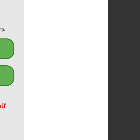
op.
hữ