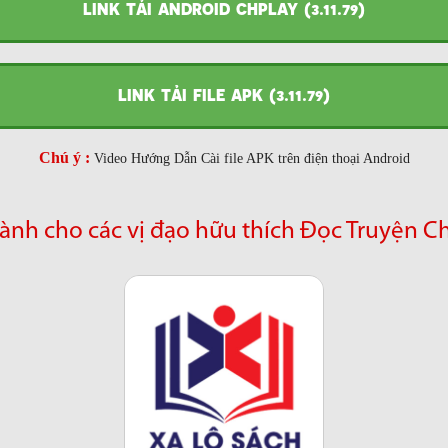
LINK TẢI ANDROID CHPLAY (3.11.79)
LINK TẢI FILE APK (3.11.79)
Chú ý :
Video Hướng Dẫn Cài file APK trên điện thoại Android
ành cho các vị đạo hữu thích Đọc Truyện C