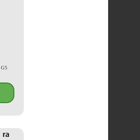
p G5
 ra