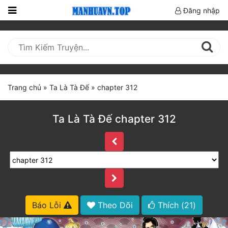
Đăng nhập
Trang
Chủ
Mới
Cập
Trang chủ
»
Ta Là Tà Đế
»
chapter 312
Nhật
(current)
BXH
Ta Là Tà Đế chapter 312
Thể Loại
Truyện HOT
Truyện Mới Ra
Báo Lỗi
Theo Dõi
Thích (
21
)
Hoàn Thành