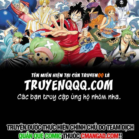
Cổ Đại
Hiện đại
Huyền Huyễn
Hài Hước
Hàn Quốc
Hậu Cung
Hệ Thống
Kinh Dị
Lịch Sử
Mạt Thế
Ngôn Tình