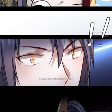
Thanh xuân - Vườn trường
Truyện AI
Truyện Sáng Tác
Trùng Sinh
Trọng sinh
Tu Tiên
Xuyên Không
Đô Thị
Tin
Tức
Tải
App