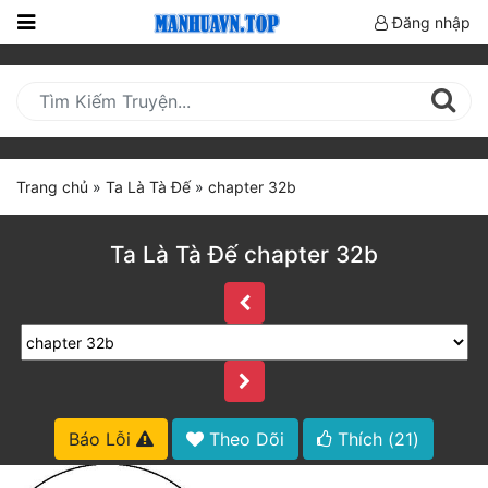
Đăng nhập
Trang
Chủ
Mới
Cập
Trang chủ
»
Ta Là Tà Đế
»
chapter 32b
Nhật
(current)
BXH
Ta Là Tà Đế chapter 32b
Thể Loại
Truyện HOT
Truyện Mới Ra
Báo Lỗi
Theo Dõi
Thích (
21
)
Hoàn Thành