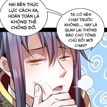
Cổ Đại
Hiện đại
Huyền Huyễn
Hài Hước
Hàn Quốc
Hậu Cung
Hệ Thống
Kinh Dị
Lịch Sử
Mạt Thế
Ngôn Tình