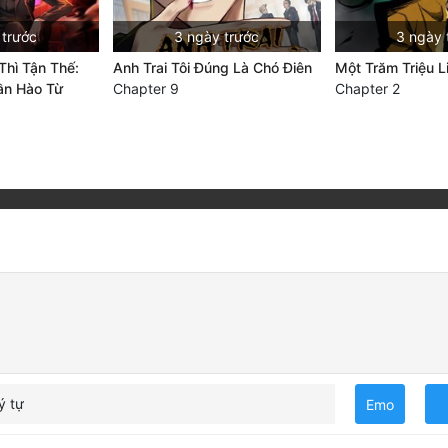
 trước
3 ngày trước
3 ngày 
Thì Tận Thế:
Anh Trai Tôi Đúng Là Chó Điên
Một Trăm Triệu 
ần Hào Từ
Chapter 9
Chapter 2
ý tự
Emo