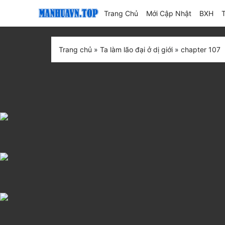
(current)
Trang Chủ
Mới Cập Nhật
BXH
Trang chủ
»
Ta làm lão đại ở dị giới
»
chapter 107