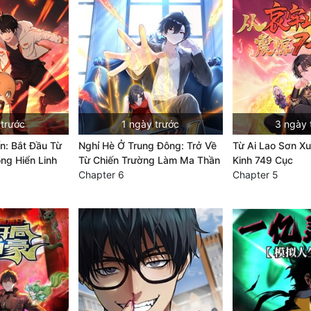
 trước
1 ngày trước
3 ngày 
ến: Bắt Đầu Từ
Nghỉ Hè Ở Trung Đông: Trở Về
Từ Ai Lao Sơn Xu
ông Hiển Linh
Từ Chiến Trường Làm Ma Thần
Kinh 749 Cục
Chapter 6
Chapter 5