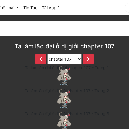
Thể Loại
Tin Tức
Tải App
Ta làm lão đại ở dị giới chapter 107