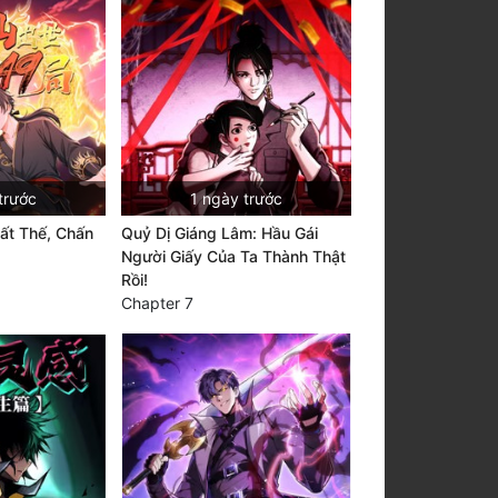
trước
1 ngày trước
ất Thế, Chấn
Quỷ Dị Giáng Lâm: Hầu Gái
Người Giấy Của Ta Thành Thật
Rồi!
Chapter 7