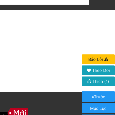
Báo Lỗi
Theo Dõi
Thích (
1
)
Trước
Mục Lục