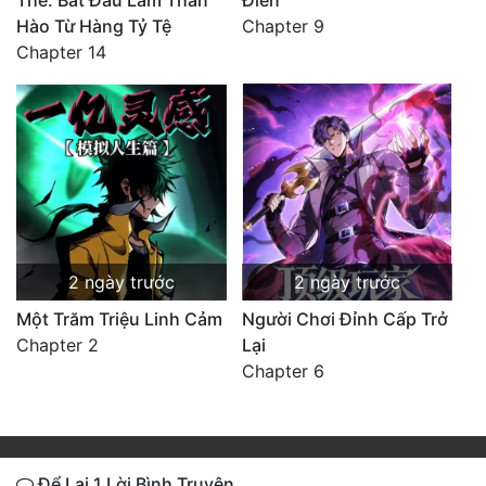
Thế: Bắt Đầu Làm Thần
Điên
Hào Từ Hàng Tỷ Tệ
Chapter 9
Chapter 14
2 ngày trước
2 ngày trước
Một Trăm Triệu Linh Cảm
Người Chơi Đỉnh Cấp Trở
Chapter 2
Lại
Chapter 6
Để Lại 1 Lời Bình Truyện