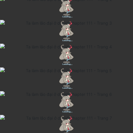
Cổ Đại
Hiện đại
Huyền Huyễn
Hài Hước
Hàn Quốc
Hậu Cung
Hệ Thống
Kinh Dị
Lịch Sử
Mạt Thế
Ngôn Tình