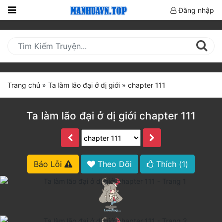
Đăng nhập
Trang
Chủ
Mới
Cập
Trang chủ
»
Ta làm lão đại ở dị giới
»
chapter 111
Nhật
(current)
BXH
Ta làm lão đại ở dị giới chapter 111
Thể Loại
Truyện HOT
Báo Lỗi
Theo Dõi
Thích (
1
)
Truyện Mới Ra
Hoàn Thành