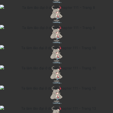
Thanh xuân - Vườn trường
Truyện AI
Truyện Sáng Tác
Trùng Sinh
Trọng sinh
Tu Tiên
Xuyên Không
Đô Thị
Tin
Tức
Tải
App