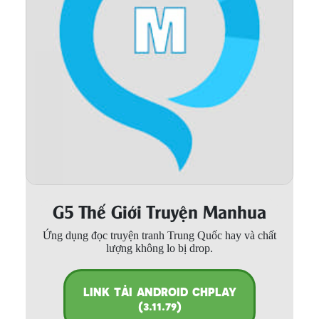
Thanh xuân - Vườn trường
Truyện AI
Truyện Sáng Tác
Trùng Sinh
Trọng sinh
Tu Tiên
Xuyên Không
G5 Thế Giới Truyện Manhua
Đô Thị
Ứng dụng đọc truyện tranh Trung Quốc hay và chất
Tin
lượng không lo bị drop.
Tức
Tải
LINK TẢI ANDROID CHPLAY
App
(3.11.79)