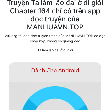
Truyện Ta làm lão đại ở dị giới
Cổ Đại
Chapter 164 chỉ có trên app
đọc truyện của
Hiện đại
MANHUAVN.TOP
Huyền Huyễn
Vui lòng tải app đọc truyện tranh của MANHUAVN.TOP để đọc
Hài Hước
chap này, không có quảng cáo
Hàn Quốc
Ta làm lão đại ở dị giới
Hậu Cung
Hệ Thống
Dành Cho Android
Kinh Dị
Lịch Sử
Mạt Thế
Ngôn Tình