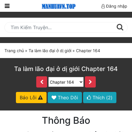
Đăng nhập
Trang
Chủ
Mới
Cập
Trang chủ
»
Ta làm lão đại ở dị giới
»
Chapter 164
Nhật
(current)
BXH
Ta làm lão đại ở dị giới Chapter 164
Thể Loại
Truyện HOT
Báo Lỗi
Theo Dõi
Thích (
2
)
Truyện Mới Ra
Thông Báo
Hoàn Thành