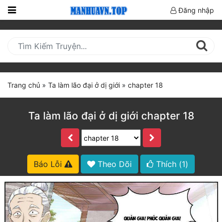
Đăng nhập
Trang
Chủ
Mới
Cập
Trang chủ
»
Ta làm lão đại ở dị giới
»
chapter 18
Nhật
(current)
BXH
Ta làm lão đại ở dị giới chapter 18
Thể Loại
Truyện HOT
Báo Lỗi
Theo Dõi
Thích (
1
)
Truyện Mới Ra
Hoàn Thành