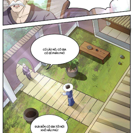
Cổ Đại
Hiện đại
Huyền Huyễn
Hài Hước
Hàn Quốc
Hậu Cung
Hệ Thống
Kinh Dị
Lịch Sử
Mạt Thế
Ngôn Tình