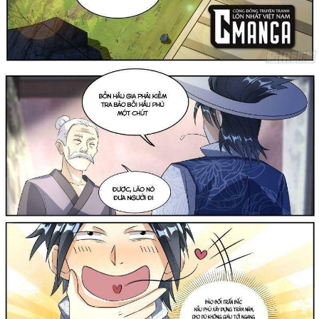
Thanh xuân - Vườn trường
Truyện AI
Truyện Sáng Tác
Trùng Sinh
Trọng sinh
Tu Tiên
Xuyên Không
Đô Thị
Tin
Tức
Tải
App