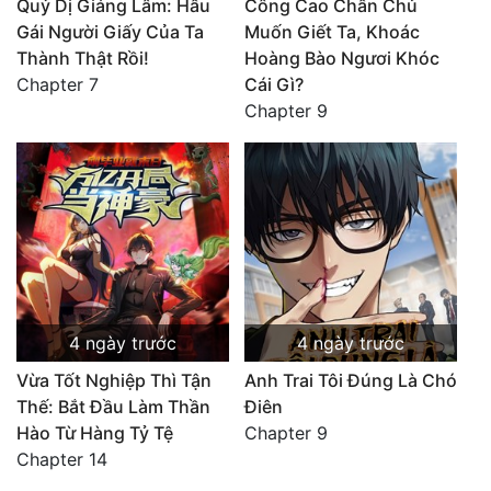
Quỷ Dị Giáng Lâm: Hầu
Công Cao Chấn Chủ
Gái Người Giấy Của Ta
Muốn Giết Ta, Khoác
Thành Thật Rồi!
Hoàng Bào Ngươi Khóc
Chapter 7
Cái Gì?
Chapter 9
4 ngày trước
4 ngày trước
Vừa Tốt Nghiệp Thì Tận
Anh Trai Tôi Đúng Là Chó
Thế: Bắt Đầu Làm Thần
Điên
Hào Từ Hàng Tỷ Tệ
Chapter 9
Chapter 14